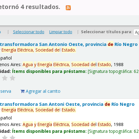
tornó 4 resultados.
|
Seleccionar todo
Limpiar todo
|
Seleccionar títulos para:
o
 transformadora San Antonio Oeste, provincia
de
Río Negro
y
Energía
Eléctrica,
Sociedad
de
l
Estado
.
spañol
enos Aires:
Agua
y
Energía
Eléctrica,
Sociedad
de
l
Estado
, 1988
lidad:
Ítems disponibles para préstamo:
Signatura topográfica:
62
eserva
Agregar al carrito
 transformadora San Antoni Oeste, provincia
de
Río Negro
y
Energía
Eléctrica,
Sociedad
de
l
Estado
.
spañol
enos Aires:
Agua
y
Energía
Eléctrica,
Sociedad
de
l
Estado
, 1988
lidad:
Ítems disponibles para préstamo:
Signatura topográfica:
62