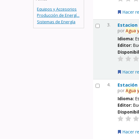
Equipos y Accesorios
Hacer r
Producción de Energí...
Sistemas de Energía
3.
Estacion
por
Agua
Idioma:
E
Editor:
Bu
Disponibi
Hacer r
4.
Estación
por
Agua
Idioma:
E
Editor:
Bu
Disponibi
Hacer r