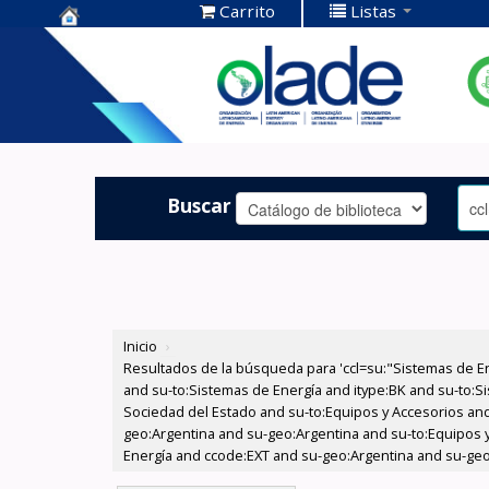
Carrito
Listas
Centro de
Documentación
OLADE -
Buscar
Inicio
›
Resultados de la búsqueda para 'ccl=su:"Sistemas de E
and su-to:Sistemas de Energía and itype:BK and su-to:Si
Sociedad del Estado and su-to:Equipos y Accesorios and
geo:Argentina and su-geo:Argentina and su-to:Equipos y
Energía and ccode:EXT and su-geo:Argentina and su-geo