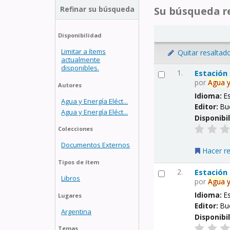
Refinar su búsqueda
Su búsqueda re
Disponibilidad
Limitar a ítems
Quitar resaltad
actualmente
disponibles.
1.
Estación
por
Agua
Autores
Idioma:
E
Agua y Energía Eléct...
Editor:
Bu
Agua y Energía Eléct...
Disponibi
Colecciones
Documentos Externos
Hacer r
Tipos de ítem
2.
Estación
Libros
por
Agua
Idioma:
E
Lugares
Editor:
Bu
Argentina
Disponibi
Temas