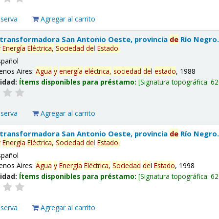
eserva
Agregar al carrito
 transformadora San Antonio Oeste, provincia
de
Río Negro
y
Energía
Eléctrica,
Sociedad
de
l
Estado
.
spañol
enos Aires:
Agua
y
energía
eléctrica,
sociedad
de
l
estado
, 1988
lidad:
Ítems disponibles para préstamo:
Signatura topográfica:
62
eserva
Agregar al carrito
 transformadora San Antonio Oeste, provincia
de
Río Negro
y
Energía
Eléctrica,
Sociedad
de
l
Estado
.
spañol
enos Aires:
Agua
y
Energía
Eléctrica,
Sociedad
de
l
Estado
, 1998
lidad:
Ítems disponibles para préstamo:
Signatura topográfica:
62
eserva
Agregar al carrito