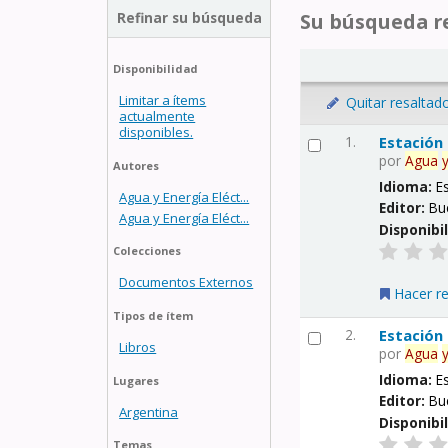
Refinar su búsqueda
Su búsqueda re
Disponibilidad
Limitar a ítems
Quitar resaltad
actualmente
disponibles.
1.
Estación
por
Agua
Autores
Idioma:
E
Agua y Energía Eléct...
Editor:
Bu
Agua y Energía Eléct...
Disponibi
Colecciones
Documentos Externos
Hacer r
Tipos de ítem
2.
Estación
Libros
por
Agua
Idioma:
E
Lugares
Editor:
Bu
Argentina
Disponibi
Temas