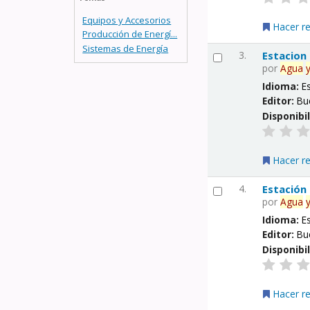
Equipos y Accesorios
Hacer r
Producción de Energí...
Sistemas de Energía
3.
Estacion
por
Agua
Idioma:
E
Editor:
Bu
Disponibi
Hacer r
4.
Estación
por
Agua
Idioma:
E
Editor:
Bu
Disponibi
Hacer r