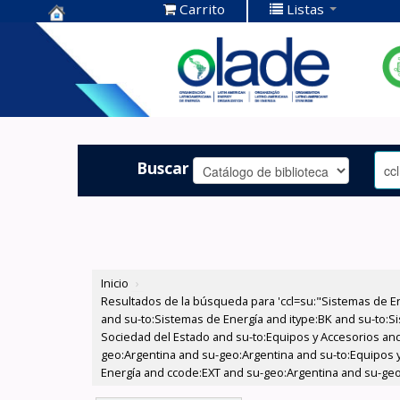
Carrito
Listas
Centro de
Documentación
OLADE -
Buscar
Inicio
›
Resultados de la búsqueda para 'ccl=su:"Sistemas de E
and su-to:Sistemas de Energía and itype:BK and su-to:Si
Sociedad del Estado and su-to:Equipos y Accesorios and
geo:Argentina and su-geo:Argentina and su-to:Equipos y
Energía and ccode:EXT and su-geo:Argentina and su-geo