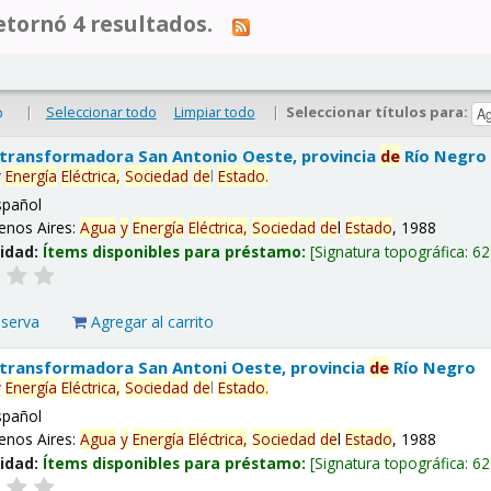
tornó 4 resultados.
|
Seleccionar todo
Limpiar todo
|
Seleccionar títulos para:
o
 transformadora San Antonio Oeste, provincia
de
Río Negro
y
Energía
Eléctrica,
Sociedad
de
l
Estado
.
spañol
enos Aires:
Agua
y
Energía
Eléctrica,
Sociedad
de
l
Estado
, 1988
lidad:
Ítems disponibles para préstamo:
Signatura topográfica:
62
eserva
Agregar al carrito
 transformadora San Antoni Oeste, provincia
de
Río Negro
y
Energía
Eléctrica,
Sociedad
de
l
Estado
.
spañol
enos Aires:
Agua
y
Energía
Eléctrica,
Sociedad
de
l
Estado
, 1988
lidad:
Ítems disponibles para préstamo:
Signatura topográfica:
62