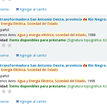
eserva
Agregar al carrito
 transformadora San Antonio Oeste, provincia
de
Río Negro
y
Energía
Eléctrica,
Sociedad
de
l
Estado
.
spañol
enos Aires:
Agua
y
energía
eléctrica,
sociedad
de
l
estado
, 1988
lidad:
Ítems disponibles para préstamo:
Signatura topográfica:
62
eserva
Agregar al carrito
 transformadora San Antonio Oeste, provincia
de
Río Negro
y
Energía
Eléctrica,
Sociedad
de
l
Estado
.
spañol
enos Aires:
Agua
y
Energía
Eléctrica,
Sociedad
de
l
Estado
, 1998
lidad:
Ítems disponibles para préstamo:
Signatura topográfica:
62
eserva
Agregar al carrito