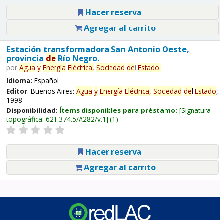
Hacer reserva
Agregar al carrito
Estación transformadora San Antonio Oeste,
provincia
de
Río Negro.
por
Agua
y
Energía
Eléctrica,
Sociedad
de
l
Estado
.
Idioma:
Español
Editor:
Buenos Aires:
Agua
y
Energía
Eléctrica,
Sociedad
de
l
Estado
,
1998
Disponibilidad:
Ítems disponibles para préstamo:
Signatura
topográfica:
621.374.5/A282/v.1
(1).
Hacer reserva
Agregar al carrito