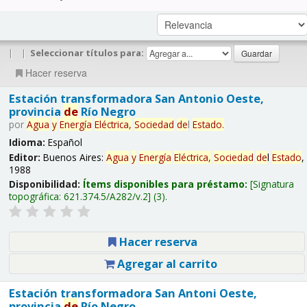
|
|
Seleccionar títulos para:
Hacer reserva
Estación transformadora San Antonio Oeste,
provincia
de
Río Negro
por
Agua
y
Energía
Eléctrica,
Sociedad
de
l
Estado
.
Idioma:
Español
Editor:
Buenos Aires:
Agua
y
Energía
Eléctrica,
Sociedad
de
l
Estado
,
1988
Disponibilidad:
Ítems disponibles para préstamo:
Signatura
topográfica:
621.374.5/A282/v.2
(3).
Hacer reserva
Agregar al carrito
Estación transformadora San Antoni Oeste,
provincia
de
Río Negro