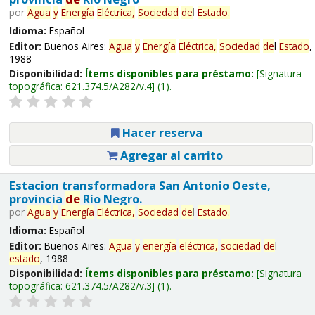
por
Agua
y
Energía
Eléctrica,
Sociedad
de
l
Estado
.
Idioma:
Español
Editor:
Buenos Aires:
Agua
y
Energía
Eléctrica,
Sociedad
de
l
Estado
,
1988
Disponibilidad:
Ítems disponibles para préstamo:
Signatura
topográfica:
621.374.5/A282/v.4
(1).
Hacer reserva
Agregar al carrito
Estacion transformadora San Antonio Oeste,
provincia
de
Río Negro.
por
Agua
y
Energía
Eléctrica,
Sociedad
de
l
Estado
.
Idioma:
Español
Editor:
Buenos Aires:
Agua
y
energía
eléctrica,
sociedad
de
l
estado
, 1988
Disponibilidad:
Ítems disponibles para préstamo:
Signatura
topográfica:
621.374.5/A282/v.3
(1).