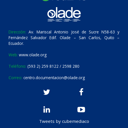
Dirección:
Av. Mariscal Antonio José de Sucre N58-63 y
Fernández Salvador Edif. Olade – San Carlos, Quito –
Ecuador.
Web:
www.olade.org
Teléfono:
(593 2) 259 8122 / 2598 280
Correo:
centro.documentacion@olade.org
Tweets by cubemediaco