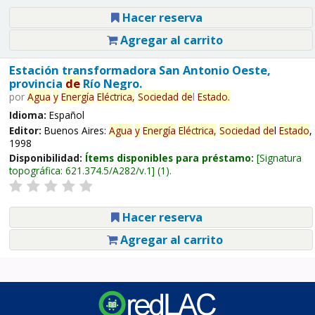
Hacer reserva
Agregar al carrito
Estación transformadora San Antonio Oeste,
provincia
de
Río Negro.
por
Agua
y
Energía
Eléctrica,
Sociedad
de
l
Estado
.
Idioma:
Español
Editor:
Buenos Aires:
Agua
y
Energía
Eléctrica,
Sociedad
de
l
Estado
,
1998
Disponibilidad:
Ítems disponibles para préstamo:
Signatura
topográfica:
621.374.5/A282/v.1
(1).
Hacer reserva
Agregar al carrito