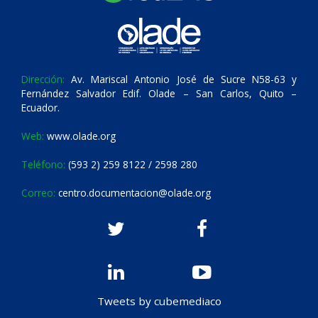
Dirección:
Av. Mariscal Antonio José de Sucre N58-63 y
Fernández Salvador Edif. Olade – San Carlos, Quito –
Ecuador.
Web:
www.olade.org
Teléfono:
(593 2) 259 8122 / 2598 280
Correo:
centro.documentacion@olade.org
Tweets by cubemediaco