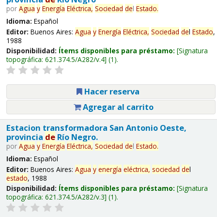
por
Agua
y
Energía
Eléctrica,
Sociedad
de
l
Estado
.
Idioma:
Español
Editor:
Buenos Aires:
Agua
y
Energía
Eléctrica,
Sociedad
de
l
Estado
,
1988
Disponibilidad:
Ítems disponibles para préstamo:
Signatura
topográfica:
621.374.5/A282/v.4
(1).
Hacer reserva
Agregar al carrito
Estacion transformadora San Antonio Oeste,
provincia
de
Río Negro.
por
Agua
y
Energía
Eléctrica,
Sociedad
de
l
Estado
.
Idioma:
Español
Editor:
Buenos Aires:
Agua
y
energía
eléctrica,
sociedad
de
l
estado
, 1988
Disponibilidad:
Ítems disponibles para préstamo:
Signatura
topográfica:
621.374.5/A282/v.3
(1).