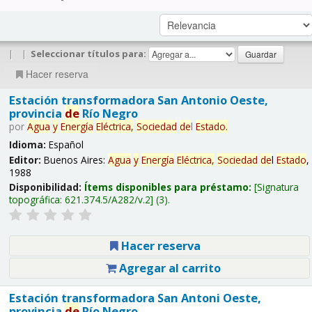
|
|
Seleccionar títulos para:
Hacer reserva
Estación transformadora San Antonio Oeste,
provincia
de
Río Negro
por
Agua
y
Energía
Eléctrica,
Sociedad
de
l
Estado
.
Idioma:
Español
Editor:
Buenos Aires:
Agua
y
Energía
Eléctrica,
Sociedad
de
l
Estado
,
1988
Disponibilidad:
Ítems disponibles para préstamo:
Signatura
topográfica:
621.374.5/A282/v.2
(3).
Hacer reserva
Agregar al carrito
Estación transformadora San Antoni Oeste,
provincia
de
Río Negro