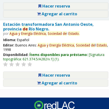
Hacer reserva
Agregar al carrito
Estación transformadora San Antonio Oeste,
provincia
de
Río Negro.
por
Agua
y
Energía
Eléctrica,
Sociedad
de
l
Estado
.
Idioma:
Español
Editor:
Buenos Aires:
Agua
y
Energía
Eléctrica,
Sociedad
de
l
Estado
,
1998
Disponibilidad:
Ítems disponibles para préstamo:
Signatura
topográfica:
621.374.5/A282/v.1
(1).
Hacer reserva
Agregar al carrito