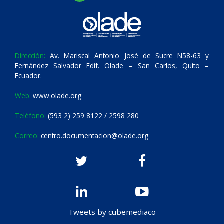
Dirección:
Av. Mariscal Antonio José de Sucre N58-63 y
Fernández Salvador Edif. Olade – San Carlos, Quito –
Ecuador.
Web:
www.olade.org
Teléfono:
(593 2) 259 8122 / 2598 280
Correo:
centro.documentacion@olade.org
Tweets by cubemediaco