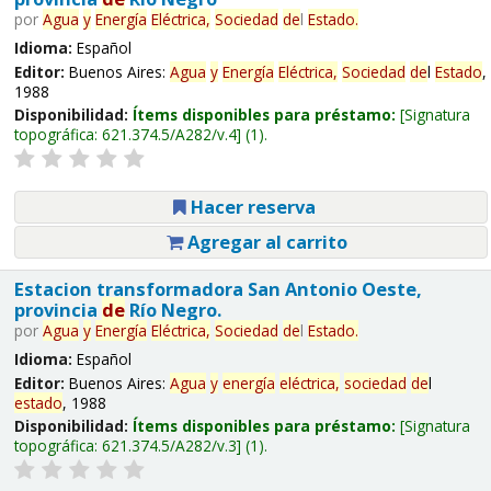
por
Agua
y
Energía
Eléctrica,
Sociedad
de
l
Estado
.
Idioma:
Español
Editor:
Buenos Aires:
Agua
y
Energía
Eléctrica,
Sociedad
de
l
Estado
,
1988
Disponibilidad:
Ítems disponibles para préstamo:
Signatura
topográfica:
621.374.5/A282/v.4
(1).
Hacer reserva
Agregar al carrito
Estacion transformadora San Antonio Oeste,
provincia
de
Río Negro.
por
Agua
y
Energía
Eléctrica,
Sociedad
de
l
Estado
.
Idioma:
Español
Editor:
Buenos Aires:
Agua
y
energía
eléctrica,
sociedad
de
l
estado
, 1988
Disponibilidad:
Ítems disponibles para préstamo:
Signatura
topográfica:
621.374.5/A282/v.3
(1).