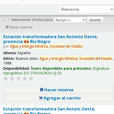
|
|
Seleccionar títulos para:
Hacer reserva
Estación transformadora San Antonio Oeste,
provincia
de
Río Negro
por
Agua
y
Energía
Eléctrica,
Sociedad
de
l
Estado
.
Idioma:
Español
Editor:
Buenos Aires:
Agua
y
Energía
Eléctrica,
Sociedad
de
l
Estado
,
1988
Disponibilidad:
Ítems disponibles para préstamo:
Signatura
topográfica:
621.374.5/A282/v.2
(3).
Hacer reserva
Agregar al carrito
Estación transformadora San Antoni Oeste,
provincia
de
Río Negro