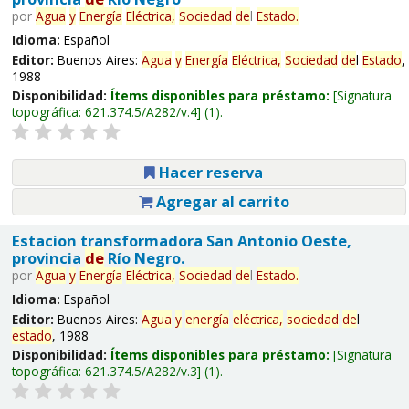
por
Agua
y
Energía
Eléctrica,
Sociedad
de
l
Estado
.
Idioma:
Español
Editor:
Buenos Aires:
Agua
y
Energía
Eléctrica,
Sociedad
de
l
Estado
,
1988
Disponibilidad:
Ítems disponibles para préstamo:
Signatura
topográfica:
621.374.5/A282/v.4
(1).
Hacer reserva
Agregar al carrito
Estacion transformadora San Antonio Oeste,
provincia
de
Río Negro.
por
Agua
y
Energía
Eléctrica,
Sociedad
de
l
Estado
.
Idioma:
Español
Editor:
Buenos Aires:
Agua
y
energía
eléctrica,
sociedad
de
l
estado
, 1988
Disponibilidad:
Ítems disponibles para préstamo:
Signatura
topográfica:
621.374.5/A282/v.3
(1).