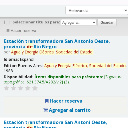
|
|
Seleccionar títulos para:
Hacer reserva
Estación transformadora San Antonio Oeste,
provincia
de
Río Negro
por
Agua
y
Energía
Eléctrica,
Sociedad
de
l
Estado
.
Idioma:
Español
Editor:
Buenos Aires:
Agua
y
Energía
Eléctrica,
Sociedad
de
l
Estado
,
1988
Disponibilidad:
Ítems disponibles para préstamo:
Signatura
topográfica:
621.374.5/A282/v.2
(3).
Hacer reserva
Agregar al carrito
Estación transformadora San Antoni Oeste,
provincia
de
Río Negro