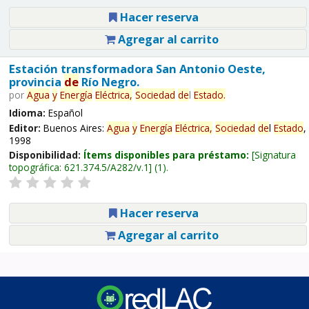
Hacer reserva
Agregar al carrito
Estación transformadora San Antonio Oeste,
provincia
de
Río Negro.
por
Agua
y
Energía
Eléctrica,
Sociedad
de
l
Estado
.
Idioma:
Español
Editor:
Buenos Aires:
Agua
y
Energía
Eléctrica,
Sociedad
de
l
Estado
,
1998
Disponibilidad:
Ítems disponibles para préstamo:
Signatura
topográfica:
621.374.5/A282/v.1
(1).
Hacer reserva
Agregar al carrito