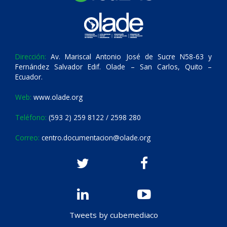
Dirección:
Av. Mariscal Antonio José de Sucre N58-63 y
Fernández Salvador Edif. Olade – San Carlos, Quito –
Ecuador.
Web:
www.olade.org
Teléfono:
(593 2) 259 8122 / 2598 280
Correo:
centro.documentacion@olade.org
Tweets by cubemediaco