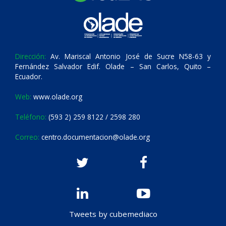
Dirección:
Av. Mariscal Antonio José de Sucre N58-63 y
Fernández Salvador Edif. Olade – San Carlos, Quito –
Ecuador.
Web:
www.olade.org
Teléfono:
(593 2) 259 8122 / 2598 280
Correo:
centro.documentacion@olade.org
Tweets by cubemediaco