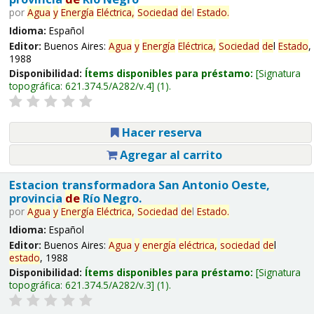
por
Agua
y
Energía
Eléctrica,
Sociedad
de
l
Estado
.
Idioma:
Español
Editor:
Buenos Aires:
Agua
y
Energía
Eléctrica,
Sociedad
de
l
Estado
,
1988
Disponibilidad:
Ítems disponibles para préstamo:
Signatura
topográfica:
621.374.5/A282/v.4
(1).
Hacer reserva
Agregar al carrito
Estacion transformadora San Antonio Oeste,
provincia
de
Río Negro.
por
Agua
y
Energía
Eléctrica,
Sociedad
de
l
Estado
.
Idioma:
Español
Editor:
Buenos Aires:
Agua
y
energía
eléctrica,
sociedad
de
l
estado
, 1988
Disponibilidad:
Ítems disponibles para préstamo:
Signatura
topográfica:
621.374.5/A282/v.3
(1).