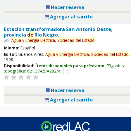
Hacer reserva
Agregar al carrito
Estación transformadora San Antonio Oeste,
provincia
de
Río Negro.
por
Agua
y
Energía
Eléctrica,
Sociedad
de
l
Estado
.
Idioma:
Español
Editor:
Buenos Aires:
Agua
y
Energía
Eléctrica,
Sociedad
de
l
Estado
,
1998
Disponibilidad:
Ítems disponibles para préstamo:
Signatura
topográfica:
621.374.5/A282/v.1
(1).
Hacer reserva
Agregar al carrito