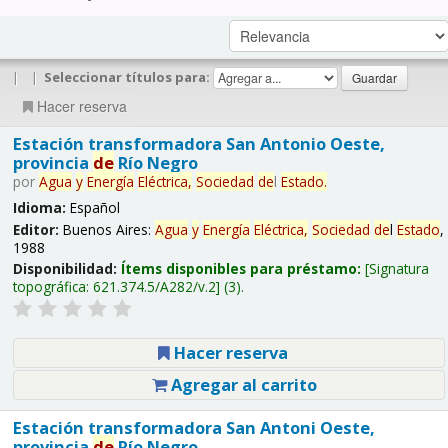
|
|
Seleccionar títulos para:
Hacer reserva
Estación transformadora San Antonio Oeste,
provincia
de
Río Negro
por
Agua
y
Energía
Eléctrica,
Sociedad
de
l
Estado
.
Idioma:
Español
Editor:
Buenos Aires:
Agua
y
Energía
Eléctrica,
Sociedad
de
l
Estado
,
1988
Disponibilidad:
Ítems disponibles para préstamo:
Signatura
topográfica:
621.374.5/A282/v.2
(3).
Hacer reserva
Agregar al carrito
Estación transformadora San Antoni Oeste,
provincia
de
Río Negro