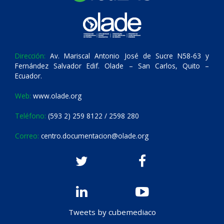
Dirección:
Av. Mariscal Antonio José de Sucre N58-63 y
Fernández Salvador Edif. Olade – San Carlos, Quito –
Ecuador.
Web:
www.olade.org
Teléfono:
(593 2) 259 8122 / 2598 280
Correo:
centro.documentacion@olade.org
Tweets by cubemediaco