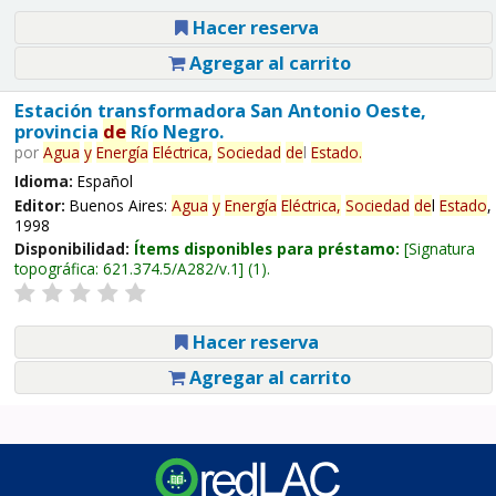
Hacer reserva
Agregar al carrito
Estación transformadora San Antonio Oeste,
provincia
de
Río Negro.
por
Agua
y
Energía
Eléctrica,
Sociedad
de
l
Estado
.
Idioma:
Español
Editor:
Buenos Aires:
Agua
y
Energía
Eléctrica,
Sociedad
de
l
Estado
,
1998
Disponibilidad:
Ítems disponibles para préstamo:
Signatura
topográfica:
621.374.5/A282/v.1
(1).
Hacer reserva
Agregar al carrito