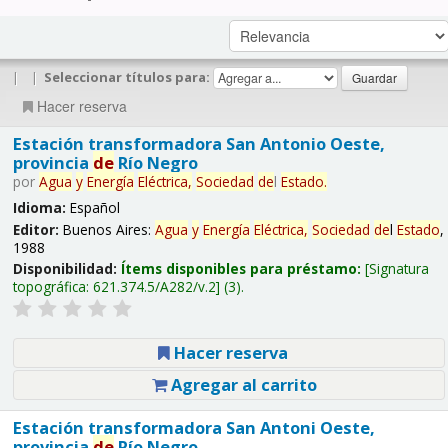
|
|
Seleccionar títulos para:
Hacer reserva
Estación transformadora San Antonio Oeste,
provincia
de
Río Negro
por
Agua
y
Energía
Eléctrica,
Sociedad
de
l
Estado
.
Idioma:
Español
Editor:
Buenos Aires:
Agua
y
Energía
Eléctrica,
Sociedad
de
l
Estado
,
1988
Disponibilidad:
Ítems disponibles para préstamo:
Signatura
topográfica:
621.374.5/A282/v.2
(3).
Hacer reserva
Agregar al carrito
Estación transformadora San Antoni Oeste,
provincia
de
Río Negro