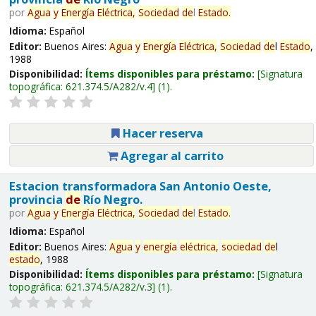
por
Agua
y
Energía
Eléctrica,
Sociedad
de
l
Estado
.
Idioma:
Español
Editor:
Buenos Aires:
Agua
y
Energía
Eléctrica,
Sociedad
de
l
Estado
,
1988
Disponibilidad:
Ítems disponibles para préstamo:
Signatura
topográfica:
621.374.5/A282/v.4
(1).
Hacer reserva
Agregar al carrito
Estacion transformadora San Antonio Oeste,
provincia
de
Río Negro.
por
Agua
y
Energía
Eléctrica,
Sociedad
de
l
Estado
.
Idioma:
Español
Editor:
Buenos Aires:
Agua
y
energía
eléctrica,
sociedad
de
l
estado
, 1988
Disponibilidad:
Ítems disponibles para préstamo:
Signatura
topográfica:
621.374.5/A282/v.3
(1).