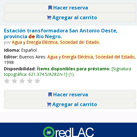
Hacer reserva
Agregar al carrito
Estación transformadora San Antonio Oeste,
provincia
de
Río Negro.
por
Agua
y
Energía
Eléctrica,
Sociedad
de
l
Estado
.
Idioma:
Español
Editor:
Buenos Aires:
Agua
y
Energía
Eléctrica,
Sociedad
de
l
Estado
,
1998
Disponibilidad:
Ítems disponibles para préstamo:
Signatura
topográfica:
621.374.5/A282/v.1
(1).
Hacer reserva
Agregar al carrito