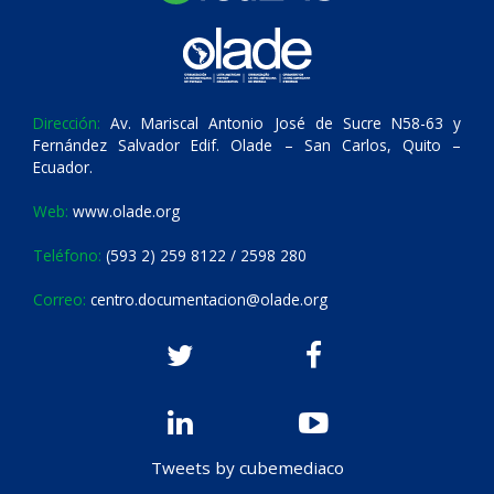
Dirección:
Av. Mariscal Antonio José de Sucre N58-63 y
Fernández Salvador Edif. Olade – San Carlos, Quito –
Ecuador.
Web:
www.olade.org
Teléfono:
(593 2) 259 8122 / 2598 280
Correo:
centro.documentacion@olade.org
Tweets by cubemediaco