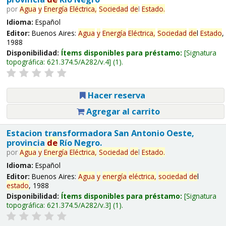
por
Agua
y
Energía
Eléctrica,
Sociedad
de
l
Estado
.
Idioma:
Español
Editor:
Buenos Aires:
Agua
y
Energía
Eléctrica,
Sociedad
de
l
Estado
,
1988
Disponibilidad:
Ítems disponibles para préstamo:
Signatura
topográfica:
621.374.5/A282/v.4
(1).
Hacer reserva
Agregar al carrito
Estacion transformadora San Antonio Oeste,
provincia
de
Río Negro.
por
Agua
y
Energía
Eléctrica,
Sociedad
de
l
Estado
.
Idioma:
Español
Editor:
Buenos Aires:
Agua
y
energía
eléctrica,
sociedad
de
l
estado
, 1988
Disponibilidad:
Ítems disponibles para préstamo:
Signatura
topográfica:
621.374.5/A282/v.3
(1).