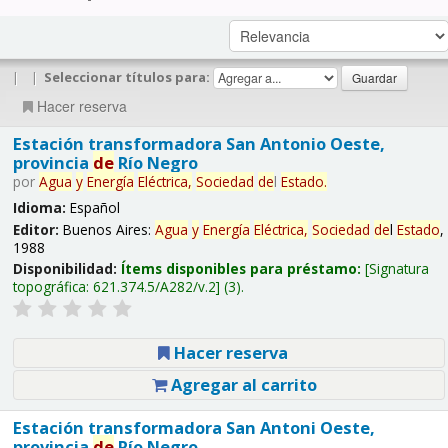
|
|
Seleccionar títulos para:
Hacer reserva
Estación transformadora San Antonio Oeste,
provincia
de
Río Negro
por
Agua
y
Energía
Eléctrica,
Sociedad
de
l
Estado
.
Idioma:
Español
Editor:
Buenos Aires:
Agua
y
Energía
Eléctrica,
Sociedad
de
l
Estado
,
1988
Disponibilidad:
Ítems disponibles para préstamo:
Signatura
topográfica:
621.374.5/A282/v.2
(3).
Hacer reserva
Agregar al carrito
Estación transformadora San Antoni Oeste,
provincia
de
Río Negro