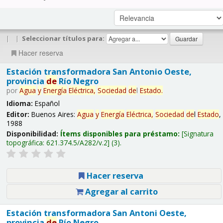
|
|
Seleccionar títulos para:
Hacer reserva
Estación transformadora San Antonio Oeste,
provincia
de
Río Negro
por
Agua
y
Energía
Eléctrica,
Sociedad
de
l
Estado
.
Idioma:
Español
Editor:
Buenos Aires:
Agua
y
Energía
Eléctrica,
Sociedad
de
l
Estado
,
1988
Disponibilidad:
Ítems disponibles para préstamo:
Signatura
topográfica:
621.374.5/A282/v.2
(3).
Hacer reserva
Agregar al carrito
Estación transformadora San Antoni Oeste,
provincia
de
Río Negro