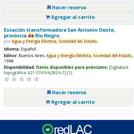
Hacer reserva
Agregar al carrito
Estación transformadora San Antonio Oeste,
provincia
de
Río Negro.
por
Agua
y
Energía
Eléctrica,
Sociedad
de
l
Estado
.
Idioma:
Español
Editor:
Buenos Aires:
Agua
y
Energía
Eléctrica,
Sociedad
de
l
Estado
,
1998
Disponibilidad:
Ítems disponibles para préstamo:
Signatura
topográfica:
621.374.5/A282/v.1
(1).
Hacer reserva
Agregar al carrito