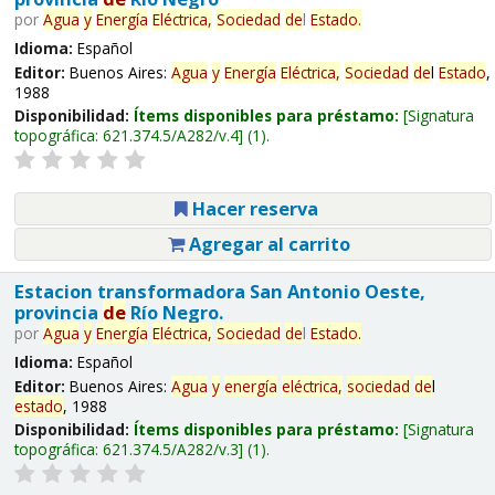
por
Agua
y
Energía
Eléctrica,
Sociedad
de
l
Estado
.
Idioma:
Español
Editor:
Buenos Aires:
Agua
y
Energía
Eléctrica,
Sociedad
de
l
Estado
,
1988
Disponibilidad:
Ítems disponibles para préstamo:
Signatura
topográfica:
621.374.5/A282/v.4
(1).
Hacer reserva
Agregar al carrito
Estacion transformadora San Antonio Oeste,
provincia
de
Río Negro.
por
Agua
y
Energía
Eléctrica,
Sociedad
de
l
Estado
.
Idioma:
Español
Editor:
Buenos Aires:
Agua
y
energía
eléctrica,
sociedad
de
l
estado
, 1988
Disponibilidad:
Ítems disponibles para préstamo:
Signatura
topográfica:
621.374.5/A282/v.3
(1).