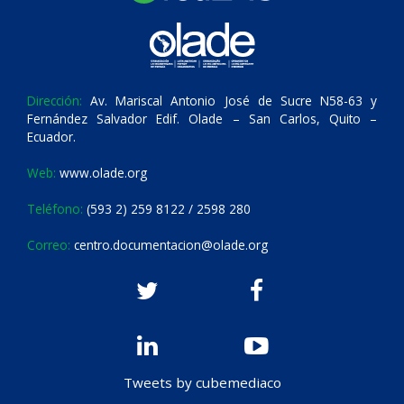
Dirección:
Av. Mariscal Antonio José de Sucre N58-63 y
Fernández Salvador Edif. Olade – San Carlos, Quito –
Ecuador.
Web:
www.olade.org
Teléfono:
(593 2) 259 8122 / 2598 280
Correo:
centro.documentacion@olade.org
Tweets by cubemediaco