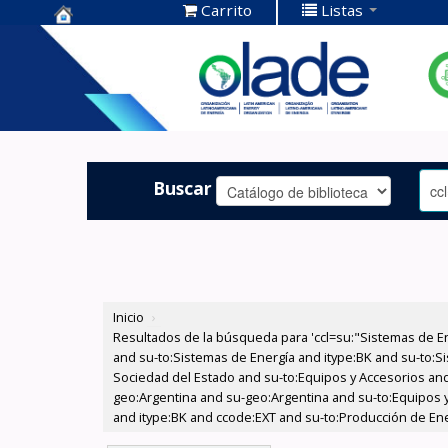
Carrito
Listas
Centro de
Documentación
OLADE -
Buscar
Inicio
›
Resultados de la búsqueda para 'ccl=su:"Sistemas de E
and su-to:Sistemas de Energía and itype:BK and su-to:Si
Sociedad del Estado and su-to:Equipos y Accesorios and
geo:Argentina and su-geo:Argentina and su-to:Equipos y 
and itype:BK and ccode:EXT and su-to:Producción de Ene