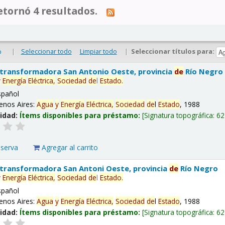
tornó 4 resultados.
|
Seleccionar todo
Limpiar todo
|
Seleccionar títulos para:
o
 transformadora San Antonio Oeste, provincia
de
Río Negro
y
Energía
Eléctrica,
Sociedad
de
l
Estado
.
spañol
enos Aires:
Agua
y
Energía
Eléctrica,
Sociedad
de
l
Estado
, 1988
lidad:
Ítems disponibles para préstamo:
Signatura topográfica:
62
eserva
Agregar al carrito
 transformadora San Antoni Oeste, provincia
de
Río Negro
y
Energía
Eléctrica,
Sociedad
de
l
Estado
.
spañol
enos Aires:
Agua
y
Energía
Eléctrica,
Sociedad
de
l
Estado
, 1988
lidad:
Ítems disponibles para préstamo:
Signatura topográfica:
62