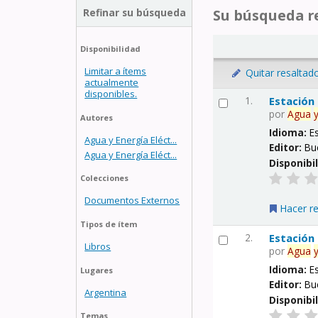
Refinar su búsqueda
Su búsqueda re
Disponibilidad
Limitar a ítems
Quitar resaltad
actualmente
disponibles.
1.
Estación
por
Agua
Autores
Idioma:
E
Agua y Energía Eléct...
Editor:
Bu
Agua y Energía Eléct...
Disponibi
Colecciones
Documentos Externos
Hacer r
Tipos de ítem
2.
Estación
Libros
por
Agua
Idioma:
E
Lugares
Editor:
Bu
Argentina
Disponibi
Temas