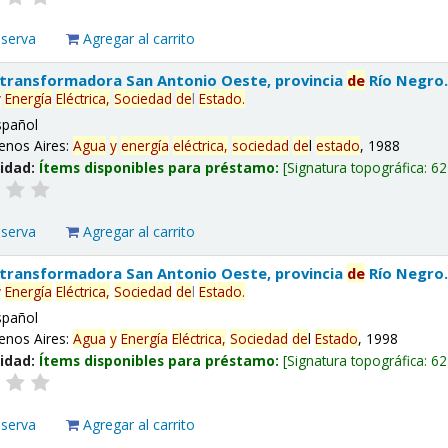
eserva
Agregar al carrito
 transformadora San Antonio Oeste, provincia
de
Río Negro
y
Energía
Eléctrica,
Sociedad
de
l
Estado
.
spañol
enos Aires:
Agua
y
energía
eléctrica,
sociedad
de
l
estado
, 1988
lidad:
Ítems disponibles para préstamo:
Signatura topográfica:
62
eserva
Agregar al carrito
 transformadora San Antonio Oeste, provincia
de
Río Negro
y
Energía
Eléctrica,
Sociedad
de
l
Estado
.
spañol
enos Aires:
Agua
y
Energía
Eléctrica,
Sociedad
de
l
Estado
, 1998
lidad:
Ítems disponibles para préstamo:
Signatura topográfica:
62
eserva
Agregar al carrito