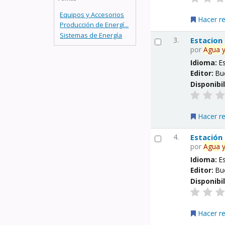
Equipos y Accesorios
Hacer r
Producción de Energí...
Sistemas de Energía
3.
Estacion
por
Agua
Idioma:
E
Editor:
Bu
Disponibi
Hacer r
4.
Estación
por
Agua
Idioma:
E
Editor:
Bu
Disponibi
Hacer r