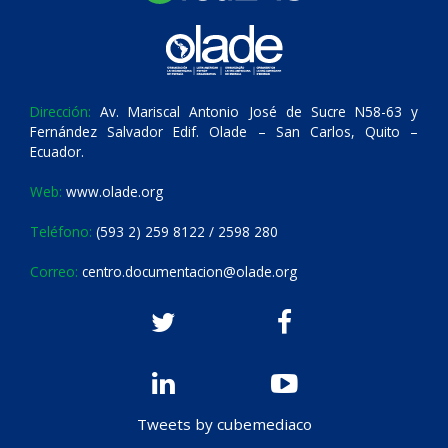
Dirección:
Av. Mariscal Antonio José de Sucre N58-63 y
Fernández Salvador Edif. Olade – San Carlos, Quito –
Ecuador.
Web:
www.olade.org
Teléfono:
(593 2) 259 8122 / 2598 280
Correo:
centro.documentacion@olade.org
Tweets by cubemediaco