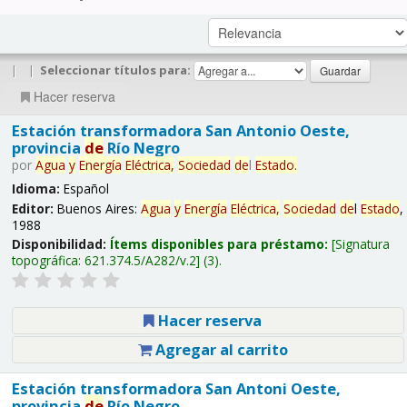
|
|
Seleccionar títulos para:
Hacer reserva
Estación transformadora San Antonio Oeste,
provincia
de
Río Negro
por
Agua
y
Energía
Eléctrica,
Sociedad
de
l
Estado
.
Idioma:
Español
Editor:
Buenos Aires:
Agua
y
Energía
Eléctrica,
Sociedad
de
l
Estado
,
1988
Disponibilidad:
Ítems disponibles para préstamo:
Signatura
topográfica:
621.374.5/A282/v.2
(3).
Hacer reserva
Agregar al carrito
Estación transformadora San Antoni Oeste,
provincia
de
Río Negro