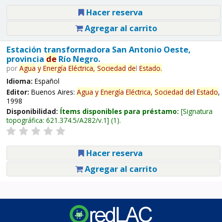
Hacer reserva
Agregar al carrito
Estación transformadora San Antonio Oeste,
provincia
de
Río Negro.
por
Agua
y
Energía
Eléctrica,
Sociedad
de
l
Estado
.
Idioma:
Español
Editor:
Buenos Aires:
Agua
y
Energía
Eléctrica,
Sociedad
de
l
Estado
,
1998
Disponibilidad:
Ítems disponibles para préstamo:
Signatura
topográfica:
621.374.5/A282/v.1
(1).
Hacer reserva
Agregar al carrito