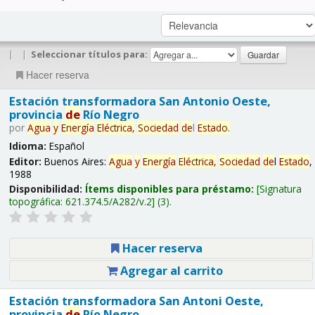
|
|
Seleccionar títulos para:
Hacer reserva
Estación transformadora San Antonio Oeste,
provincia
de
Río Negro
por
Agua
y
Energía
Eléctrica,
Sociedad
de
l
Estado
.
Idioma:
Español
Editor:
Buenos Aires:
Agua
y
Energía
Eléctrica,
Sociedad
de
l
Estado
,
1988
Disponibilidad:
Ítems disponibles para préstamo:
Signatura
topográfica:
621.374.5/A282/v.2
(3).
Hacer reserva
Agregar al carrito
Estación transformadora San Antoni Oeste,
provincia
de
Río Negro