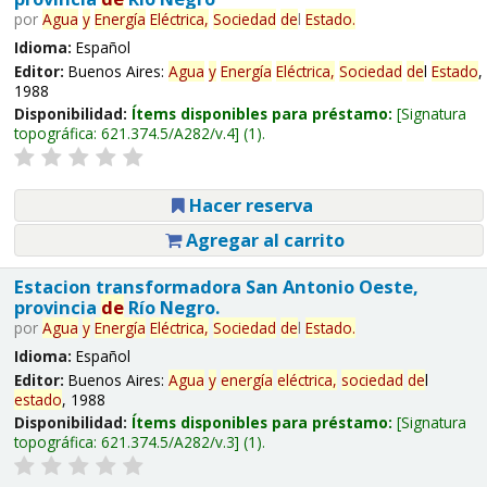
por
Agua
y
Energía
Eléctrica,
Sociedad
de
l
Estado
.
Idioma:
Español
Editor:
Buenos Aires:
Agua
y
Energía
Eléctrica,
Sociedad
de
l
Estado
,
1988
Disponibilidad:
Ítems disponibles para préstamo:
Signatura
topográfica:
621.374.5/A282/v.4
(1).
Hacer reserva
Agregar al carrito
Estacion transformadora San Antonio Oeste,
provincia
de
Río Negro.
por
Agua
y
Energía
Eléctrica,
Sociedad
de
l
Estado
.
Idioma:
Español
Editor:
Buenos Aires:
Agua
y
energía
eléctrica,
sociedad
de
l
estado
, 1988
Disponibilidad:
Ítems disponibles para préstamo:
Signatura
topográfica:
621.374.5/A282/v.3
(1).