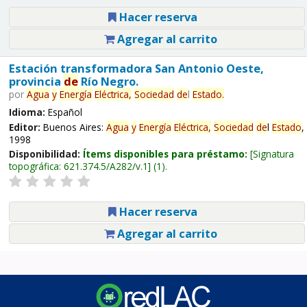
Hacer reserva
Agregar al carrito
Estación transformadora San Antonio Oeste,
provincia
de
Río Negro.
por
Agua
y
Energía
Eléctrica,
Sociedad
de
l
Estado
.
Idioma:
Español
Editor:
Buenos Aires:
Agua
y
Energía
Eléctrica,
Sociedad
de
l
Estado
,
1998
Disponibilidad:
Ítems disponibles para préstamo:
Signatura
topográfica:
621.374.5/A282/v.1
(1).
Hacer reserva
Agregar al carrito