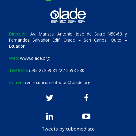
Dirección:
Av. Mariscal Antonio José de Sucre N58-63 y
Fernández Salvador Edif. Olade – San Carlos, Quito –
Ecuador.
Web:
www.olade.org
Teléfono:
(593 2) 259 8122 / 2598 280
Correo:
centro.documentacion@olade.org
Tweets by cubemediaco