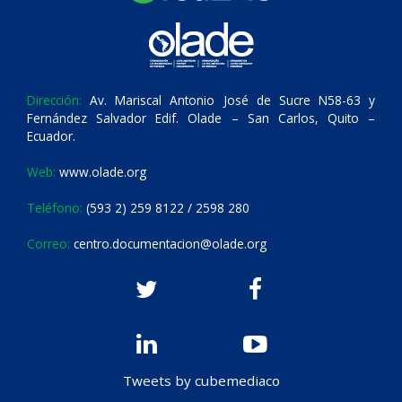
Dirección:
Av. Mariscal Antonio José de Sucre N58-63 y
Fernández Salvador Edif. Olade – San Carlos, Quito –
Ecuador.
Web:
www.olade.org
Teléfono:
(593 2) 259 8122 / 2598 280
Correo:
centro.documentacion@olade.org
Tweets by cubemediaco