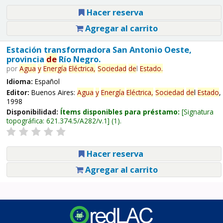
Hacer reserva
Agregar al carrito
Estación transformadora San Antonio Oeste,
provincia
de
Río Negro.
por
Agua
y
Energía
Eléctrica,
Sociedad
de
l
Estado
.
Idioma:
Español
Editor:
Buenos Aires:
Agua
y
Energía
Eléctrica,
Sociedad
de
l
Estado
,
1998
Disponibilidad:
Ítems disponibles para préstamo:
Signatura
topográfica:
621.374.5/A282/v.1
(1).
Hacer reserva
Agregar al carrito