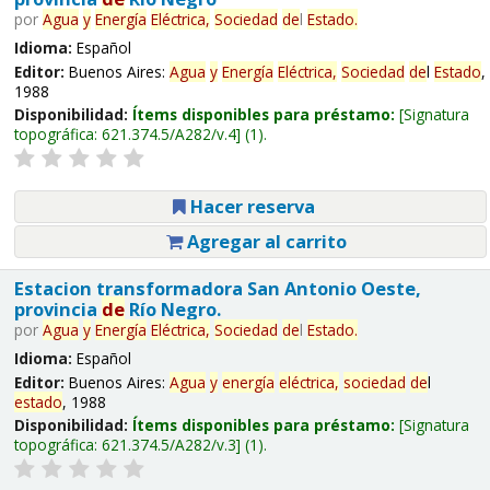
por
Agua
y
Energía
Eléctrica,
Sociedad
de
l
Estado
.
Idioma:
Español
Editor:
Buenos Aires:
Agua
y
Energía
Eléctrica,
Sociedad
de
l
Estado
,
1988
Disponibilidad:
Ítems disponibles para préstamo:
Signatura
topográfica:
621.374.5/A282/v.4
(1).
Hacer reserva
Agregar al carrito
Estacion transformadora San Antonio Oeste,
provincia
de
Río Negro.
por
Agua
y
Energía
Eléctrica,
Sociedad
de
l
Estado
.
Idioma:
Español
Editor:
Buenos Aires:
Agua
y
energía
eléctrica,
sociedad
de
l
estado
, 1988
Disponibilidad:
Ítems disponibles para préstamo:
Signatura
topográfica:
621.374.5/A282/v.3
(1).