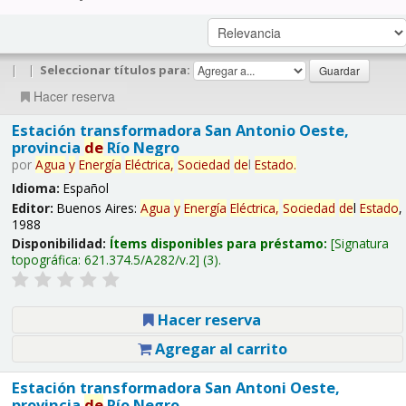
|
|
Seleccionar títulos para:
Hacer reserva
Estación transformadora San Antonio Oeste,
provincia
de
Río Negro
por
Agua
y
Energía
Eléctrica,
Sociedad
de
l
Estado
.
Idioma:
Español
Editor:
Buenos Aires:
Agua
y
Energía
Eléctrica,
Sociedad
de
l
Estado
,
1988
Disponibilidad:
Ítems disponibles para préstamo:
Signatura
topográfica:
621.374.5/A282/v.2
(3).
Hacer reserva
Agregar al carrito
Estación transformadora San Antoni Oeste,
provincia
de
Río Negro