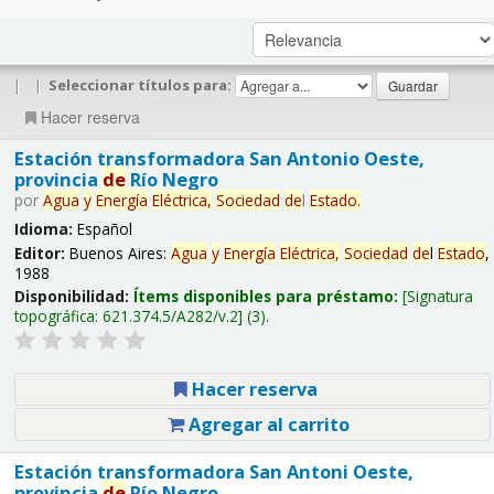
|
|
Seleccionar títulos para:
Hacer reserva
Estación transformadora San Antonio Oeste,
provincia
de
Río Negro
por
Agua
y
Energía
Eléctrica,
Sociedad
de
l
Estado
.
Idioma:
Español
Editor:
Buenos Aires:
Agua
y
Energía
Eléctrica,
Sociedad
de
l
Estado
,
1988
Disponibilidad:
Ítems disponibles para préstamo:
Signatura
topográfica:
621.374.5/A282/v.2
(3).
Hacer reserva
Agregar al carrito
Estación transformadora San Antoni Oeste,
provincia
de
Río Negro