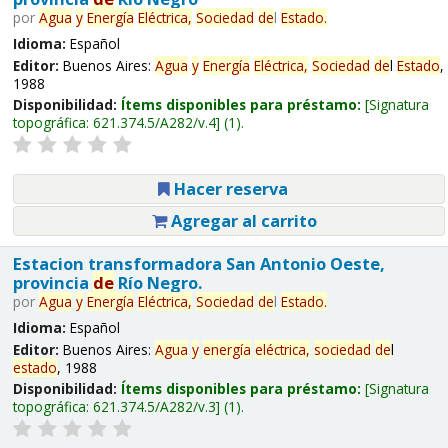
por
Agua
y
Energía
Eléctrica,
Sociedad
de
l
Estado
.
Idioma:
Español
Editor:
Buenos Aires:
Agua
y
Energía
Eléctrica,
Sociedad
de
l
Estado
,
1988
Disponibilidad:
Ítems disponibles para préstamo:
Signatura
topográfica:
621.374.5/A282/v.4
(1).
Hacer reserva
Agregar al carrito
Estacion transformadora San Antonio Oeste,
provincia
de
Río Negro.
por
Agua
y
Energía
Eléctrica,
Sociedad
de
l
Estado
.
Idioma:
Español
Editor:
Buenos Aires:
Agua
y
energía
eléctrica,
sociedad
de
l
estado
, 1988
Disponibilidad:
Ítems disponibles para préstamo:
Signatura
topográfica:
621.374.5/A282/v.3
(1).