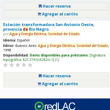
Hacer reserva
Agregar al carrito
Estación transformadora San Antonio Oeste,
provincia
de
Río Negro.
por
Agua
y
Energía
Eléctrica,
Sociedad
de
l
Estado
.
Idioma:
Español
Editor:
Buenos Aires:
Agua
y
Energía
Eléctrica,
Sociedad
de
l
Estado
,
1998
Disponibilidad:
Ítems disponibles para préstamo:
Signatura
topográfica:
621.374.5/A282/v.1
(1).
Hacer reserva
Agregar al carrito