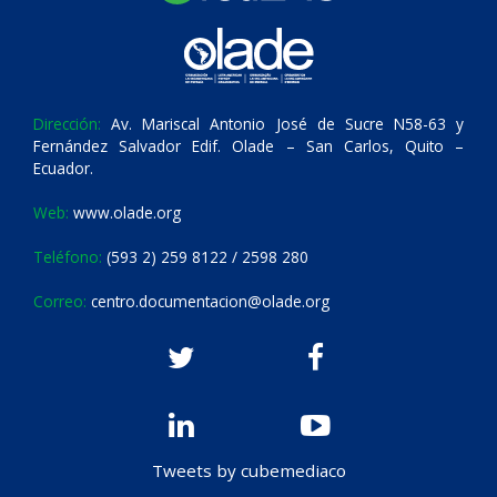
Dirección:
Av. Mariscal Antonio José de Sucre N58-63 y
Fernández Salvador Edif. Olade – San Carlos, Quito –
Ecuador.
Web:
www.olade.org
Teléfono:
(593 2) 259 8122 / 2598 280
Correo:
centro.documentacion@olade.org
Tweets by cubemediaco