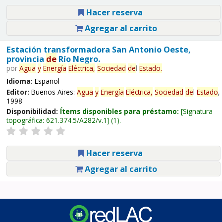
Hacer reserva
Agregar al carrito
Estación transformadora San Antonio Oeste,
provincia
de
Río Negro.
por
Agua
y
Energía
Eléctrica,
Sociedad
de
l
Estado
.
Idioma:
Español
Editor:
Buenos Aires:
Agua
y
Energía
Eléctrica,
Sociedad
de
l
Estado
,
1998
Disponibilidad:
Ítems disponibles para préstamo:
Signatura
topográfica:
621.374.5/A282/v.1
(1).
Hacer reserva
Agregar al carrito