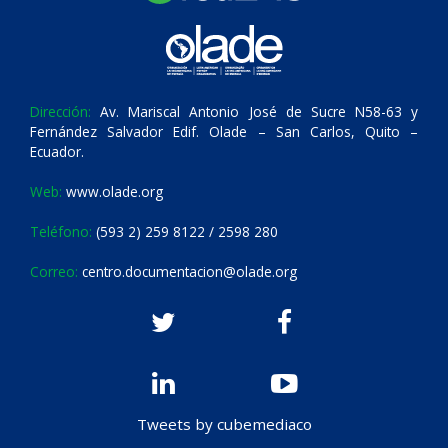
Dirección:
Av. Mariscal Antonio José de Sucre N58-63 y
Fernández Salvador Edif. Olade – San Carlos, Quito –
Ecuador.
Web:
www.olade.org
Teléfono:
(593 2) 259 8122 / 2598 280
Correo:
centro.documentacion@olade.org
Tweets by cubemediaco