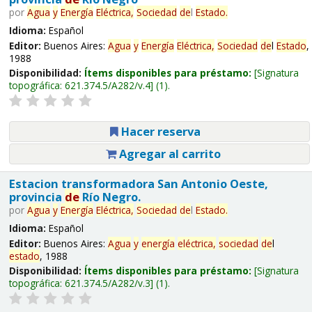
por
Agua
y
Energía
Eléctrica,
Sociedad
de
l
Estado
.
Idioma:
Español
Editor:
Buenos Aires:
Agua
y
Energía
Eléctrica,
Sociedad
de
l
Estado
,
1988
Disponibilidad:
Ítems disponibles para préstamo:
Signatura
topográfica:
621.374.5/A282/v.4
(1).
Hacer reserva
Agregar al carrito
Estacion transformadora San Antonio Oeste,
provincia
de
Río Negro.
por
Agua
y
Energía
Eléctrica,
Sociedad
de
l
Estado
.
Idioma:
Español
Editor:
Buenos Aires:
Agua
y
energía
eléctrica,
sociedad
de
l
estado
, 1988
Disponibilidad:
Ítems disponibles para préstamo:
Signatura
topográfica:
621.374.5/A282/v.3
(1).