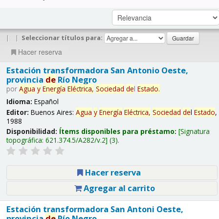
|
|
Seleccionar títulos para:
Hacer reserva
Estación transformadora San Antonio Oeste,
provincia
de
Río Negro
por
Agua
y
Energía
Eléctrica,
Sociedad
de
l
Estado
.
Idioma:
Español
Editor:
Buenos Aires:
Agua
y
Energía
Eléctrica,
Sociedad
de
l
Estado
,
1988
Disponibilidad:
Ítems disponibles para préstamo:
Signatura
topográfica:
621.374.5/A282/v.2
(3).
Hacer reserva
Agregar al carrito
Estación transformadora San Antoni Oeste,
provincia
de
Río Negro