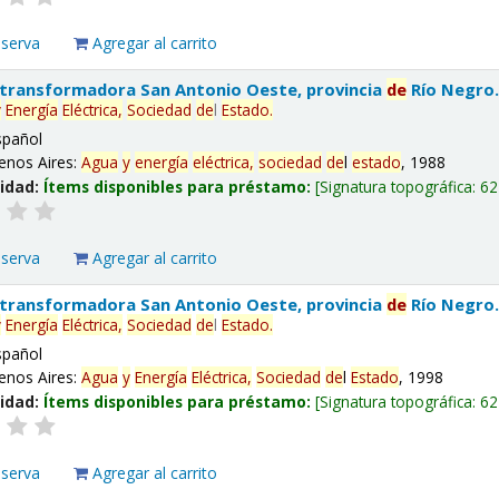
eserva
Agregar al carrito
 transformadora San Antonio Oeste, provincia
de
Río Negro
y
Energía
Eléctrica,
Sociedad
de
l
Estado
.
spañol
enos Aires:
Agua
y
energía
eléctrica,
sociedad
de
l
estado
, 1988
lidad:
Ítems disponibles para préstamo:
Signatura topográfica:
62
eserva
Agregar al carrito
 transformadora San Antonio Oeste, provincia
de
Río Negro
y
Energía
Eléctrica,
Sociedad
de
l
Estado
.
spañol
enos Aires:
Agua
y
Energía
Eléctrica,
Sociedad
de
l
Estado
, 1998
lidad:
Ítems disponibles para préstamo:
Signatura topográfica:
62
eserva
Agregar al carrito