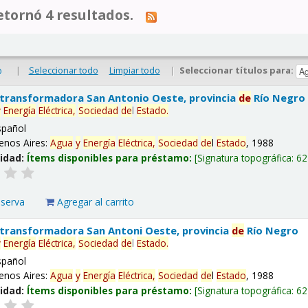
tornó 4 resultados.
|
Seleccionar todo
Limpiar todo
|
Seleccionar títulos para:
o
 transformadora San Antonio Oeste, provincia
de
Río Negro
y
Energía
Eléctrica,
Sociedad
de
l
Estado
.
spañol
enos Aires:
Agua
y
Energía
Eléctrica,
Sociedad
de
l
Estado
, 1988
lidad:
Ítems disponibles para préstamo:
Signatura topográfica:
62
eserva
Agregar al carrito
 transformadora San Antoni Oeste, provincia
de
Río Negro
y
Energía
Eléctrica,
Sociedad
de
l
Estado
.
spañol
enos Aires:
Agua
y
Energía
Eléctrica,
Sociedad
de
l
Estado
, 1988
lidad:
Ítems disponibles para préstamo:
Signatura topográfica:
62