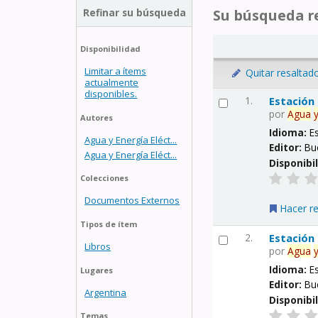
Refinar su búsqueda
Su búsqueda re
Disponibilidad
Limitar a ítems
Quitar resaltad
actualmente
disponibles.
1.
Estación
por
Agua
Autores
Idioma:
E
Agua y Energía Eléct...
Editor:
Bu
Agua y Energía Eléct...
Disponibi
Colecciones
Documentos Externos
Hacer r
Tipos de ítem
2.
Estación
Libros
por
Agua
Idioma:
E
Lugares
Editor:
Bu
Argentina
Disponibi
Temas