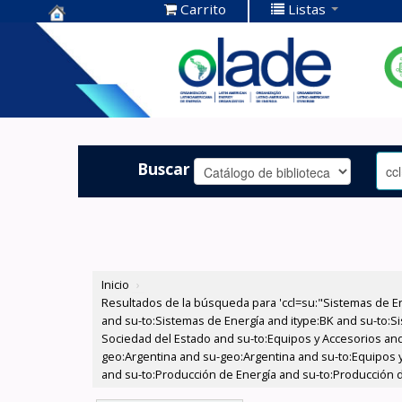
Carrito
Listas
Centro de
Documentación
OLADE -
Buscar
Inicio
›
Resultados de la búsqueda para 'ccl=su:"Sistemas de E
and su-to:Sistemas de Energía and itype:BK and su-to:Si
Sociedad del Estado and su-to:Equipos y Accesorios and
geo:Argentina and su-geo:Argentina and su-to:Equipos y 
and su-to:Producción de Energía and su-to:Producción de