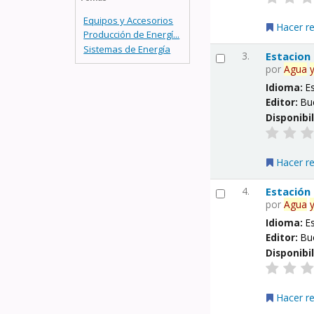
Equipos y Accesorios
Hacer r
Producción de Energí...
Sistemas de Energía
3.
Estacion
por
Agua
Idioma:
E
Editor:
Bu
Disponibi
Hacer r
4.
Estación
por
Agua
Idioma:
E
Editor:
Bu
Disponibi
Hacer r