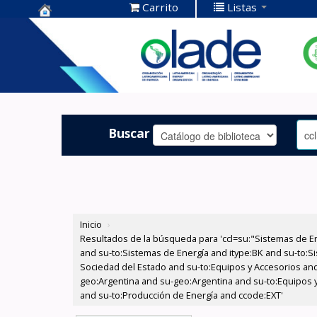
Carrito
Listas
Centro de
Documentación
OLADE -
Buscar
Inicio
›
Resultados de la búsqueda para 'ccl=su:"Sistemas de E
and su-to:Sistemas de Energía and itype:BK and su-to:Si
Sociedad del Estado and su-to:Equipos y Accesorios and
geo:Argentina and su-geo:Argentina and su-to:Equipos y 
and su-to:Producción de Energía and ccode:EXT'