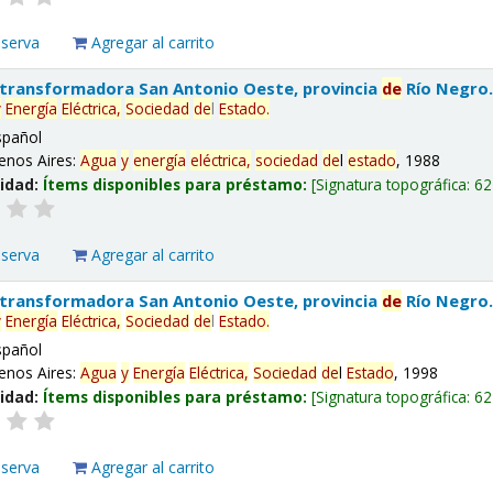
eserva
Agregar al carrito
 transformadora San Antonio Oeste, provincia
de
Río Negro
y
Energía
Eléctrica,
Sociedad
de
l
Estado
.
spañol
enos Aires:
Agua
y
energía
eléctrica,
sociedad
de
l
estado
, 1988
lidad:
Ítems disponibles para préstamo:
Signatura topográfica:
62
eserva
Agregar al carrito
 transformadora San Antonio Oeste, provincia
de
Río Negro
y
Energía
Eléctrica,
Sociedad
de
l
Estado
.
spañol
enos Aires:
Agua
y
Energía
Eléctrica,
Sociedad
de
l
Estado
, 1998
lidad:
Ítems disponibles para préstamo:
Signatura topográfica:
62
eserva
Agregar al carrito