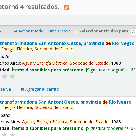
tornó 4 resultados.
|
Seleccionar todo
Limpiar todo
|
Seleccionar títulos para:
o
 transformadora San Antonio Oeste, provincia
de
Río Negro
y
Energía
Eléctrica,
Sociedad
de
l
Estado
.
spañol
enos Aires:
Agua
y
Energía
Eléctrica,
Sociedad
de
l
Estado
, 1988
lidad:
Ítems disponibles para préstamo:
Signatura topográfica:
62
eserva
Agregar al carrito
 transformadora San Antoni Oeste, provincia
de
Río Negro
y
Energía
Eléctrica,
Sociedad
de
l
Estado
.
spañol
enos Aires:
Agua
y
Energía
Eléctrica,
Sociedad
de
l
Estado
, 1988
lidad:
Ítems disponibles para préstamo:
Signatura topográfica:
62