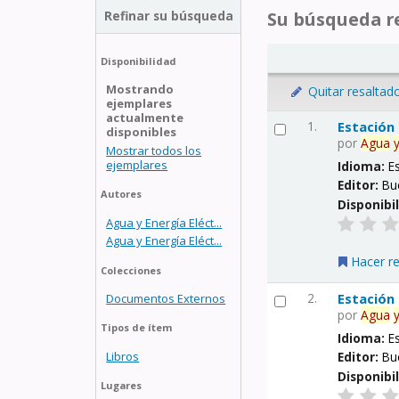
Refinar su búsqueda
Su búsqueda re
Disponibilidad
Mostrando
Quitar resaltad
ejemplares
actualmente
1.
Estación
disponibles
por
Agua
Mostrar todos los
ejemplares
Idioma:
E
Editor:
Bu
Autores
Disponibi
Agua y Energía Eléct...
Agua y Energía Eléct...
Hacer r
Colecciones
2.
Estación
Documentos Externos
por
Agua
Tipos de ítem
Idioma:
E
Libros
Editor:
Bu
Disponibi
Lugares