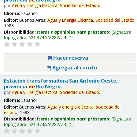
por
Agua
y
Energía
Eléctrica,
Sociedad
de
l
Estado
.
Idioma:
Español
Editor:
Buenos Aires:
Agua
y
Energía
Eléctrica,
Sociedad
de
l
Estado
,
1988
Disponibilidad:
Ítems disponibles para préstamo:
Signatura
topográfica:
621.374.5/A282/v.4
(1).
Hacer reserva
Agregar al carrito
Estacion transformadora San Antonio Oeste,
provincia
de
Río Negro.
por
Agua
y
Energía
Eléctrica,
Sociedad
de
l
Estado
.
Idioma:
Español
Editor:
Buenos Aires:
Agua
y
energía
eléctrica,
sociedad
de
l
estado
, 1988
Disponibilidad:
Ítems disponibles para préstamo:
Signatura
topográfica:
621.374.5/A282/v.3
(1).