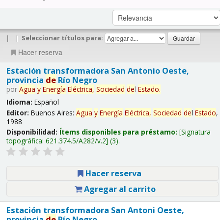
|
|
Seleccionar títulos para:
Hacer reserva
Estación transformadora San Antonio Oeste,
provincia
de
Río Negro
por
Agua
y
Energía
Eléctrica,
Sociedad
de
l
Estado
.
Idioma:
Español
Editor:
Buenos Aires:
Agua
y
Energía
Eléctrica,
Sociedad
de
l
Estado
,
1988
Disponibilidad:
Ítems disponibles para préstamo:
Signatura
topográfica:
621.374.5/A282/v.2
(3).
Hacer reserva
Agregar al carrito
Estación transformadora San Antoni Oeste,
provincia
de
Río Negro