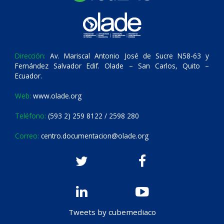
Dirección:
Av. Mariscal Antonio José de Sucre N58-63 y
Fernández Salvador Edif. Olade – San Carlos, Quito –
Ecuador.
Web:
www.olade.org
Teléfono:
(593 2) 259 8122 / 2598 280
Correo:
centro.documentacion@olade.org
Tweets by cubemediaco