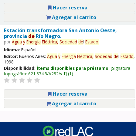
Hacer reserva
Agregar al carrito
Estación transformadora San Antonio Oeste,
provincia
de
Río Negro.
por
Agua
y
Energía
Eléctrica,
Sociedad
de
l
Estado
.
Idioma:
Español
Editor:
Buenos Aires:
Agua
y
Energía
Eléctrica,
Sociedad
de
l
Estado
,
1998
Disponibilidad:
Ítems disponibles para préstamo:
Signatura
topográfica:
621.374.5/A282/v.1
(1).
Hacer reserva
Agregar al carrito