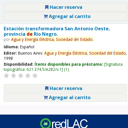
Hacer reserva
Agregar al carrito
Estación transformadora San Antonio Oeste,
provincia
de
Río Negro.
por
Agua
y
Energía
Eléctrica,
Sociedad
de
l
Estado
.
Idioma:
Español
Editor:
Buenos Aires:
Agua
y
Energía
Eléctrica,
Sociedad
de
l
Estado
,
1998
Disponibilidad:
Ítems disponibles para préstamo:
Signatura
topográfica:
621.374.5/A282/v.1
(1).
Hacer reserva
Agregar al carrito