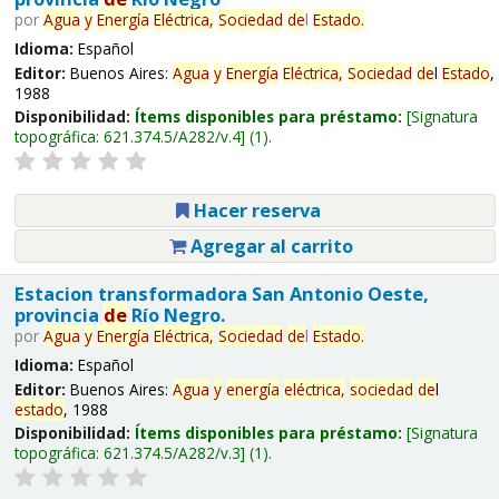
por
Agua
y
Energía
Eléctrica,
Sociedad
de
l
Estado
.
Idioma:
Español
Editor:
Buenos Aires:
Agua
y
Energía
Eléctrica,
Sociedad
de
l
Estado
,
1988
Disponibilidad:
Ítems disponibles para préstamo:
Signatura
topográfica:
621.374.5/A282/v.4
(1).
Hacer reserva
Agregar al carrito
Estacion transformadora San Antonio Oeste,
provincia
de
Río Negro.
por
Agua
y
Energía
Eléctrica,
Sociedad
de
l
Estado
.
Idioma:
Español
Editor:
Buenos Aires:
Agua
y
energía
eléctrica,
sociedad
de
l
estado
, 1988
Disponibilidad:
Ítems disponibles para préstamo:
Signatura
topográfica:
621.374.5/A282/v.3
(1).