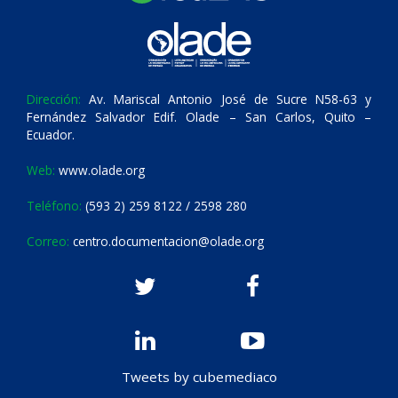
Dirección:
Av. Mariscal Antonio José de Sucre N58-63 y
Fernández Salvador Edif. Olade – San Carlos, Quito –
Ecuador.
Web:
www.olade.org
Teléfono:
(593 2) 259 8122 / 2598 280
Correo:
centro.documentacion@olade.org
Tweets by cubemediaco