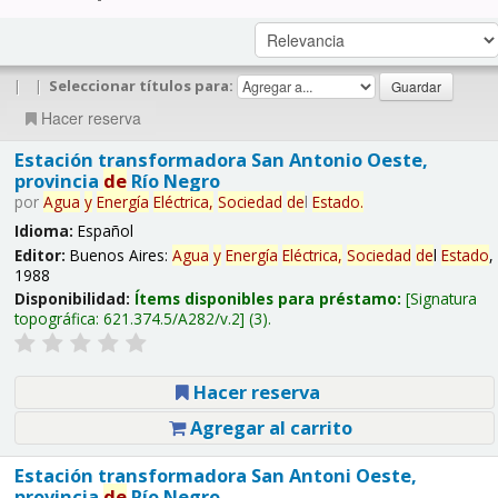
|
|
Seleccionar títulos para:
Hacer reserva
Estación transformadora San Antonio Oeste,
provincia
de
Río Negro
por
Agua
y
Energía
Eléctrica,
Sociedad
de
l
Estado
.
Idioma:
Español
Editor:
Buenos Aires:
Agua
y
Energía
Eléctrica,
Sociedad
de
l
Estado
,
1988
Disponibilidad:
Ítems disponibles para préstamo:
Signatura
topográfica:
621.374.5/A282/v.2
(3).
Hacer reserva
Agregar al carrito
Estación transformadora San Antoni Oeste,
provincia
de
Río Negro