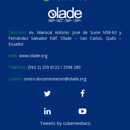
Dirección:
Av. Mariscal Antonio José de Sucre N58-63 y
Fernández Salvador Edif. Olade – San Carlos, Quito –
Ecuador.
Web:
www.olade.org
Teléfono:
(593 2) 259 8122 / 2598 280
Correo:
centro.documentacion@olade.org
Tweets by cubemediaco