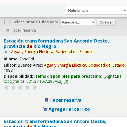
|
|
Seleccionar títulos para:
Hacer reserva
Estación transformadora San Antonio Oeste,
provincia
de
Río Negro
por
Agua
y
Energía
Eléctrica,
Sociedad
de
l
Estado
.
Idioma:
Español
Editor:
Buenos Aires:
Agua
y
Energía
Eléctrica,
Sociedad
de
l
Estado
,
1988
Disponibilidad:
Ítems disponibles para préstamo:
Signatura
topográfica:
621.374.5/A282/v.2
(3).
Hacer reserva
Agregar al carrito
Estación transformadora San Antoni Oeste,
provincia
de
Río Negro