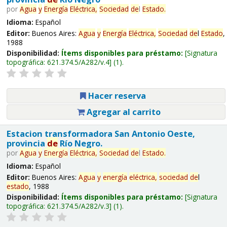
por
Agua
y
Energía
Eléctrica,
Sociedad
de
l
Estado
.
Idioma:
Español
Editor:
Buenos Aires:
Agua
y
Energía
Eléctrica,
Sociedad
de
l
Estado
,
1988
Disponibilidad:
Ítems disponibles para préstamo:
Signatura
topográfica:
621.374.5/A282/v.4
(1).
Hacer reserva
Agregar al carrito
Estacion transformadora San Antonio Oeste,
provincia
de
Río Negro.
por
Agua
y
Energía
Eléctrica,
Sociedad
de
l
Estado
.
Idioma:
Español
Editor:
Buenos Aires:
Agua
y
energía
eléctrica,
sociedad
de
l
estado
, 1988
Disponibilidad:
Ítems disponibles para préstamo:
Signatura
topográfica:
621.374.5/A282/v.3
(1).