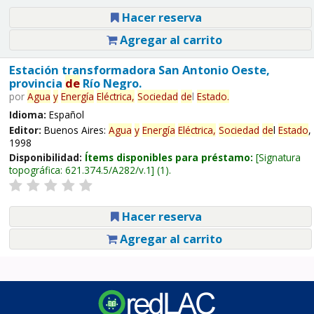
Hacer reserva
Agregar al carrito
Estación transformadora San Antonio Oeste,
provincia
de
Río Negro.
por
Agua
y
Energía
Eléctrica,
Sociedad
de
l
Estado
.
Idioma:
Español
Editor:
Buenos Aires:
Agua
y
Energía
Eléctrica,
Sociedad
de
l
Estado
,
1998
Disponibilidad:
Ítems disponibles para préstamo:
Signatura
topográfica:
621.374.5/A282/v.1
(1).
Hacer reserva
Agregar al carrito