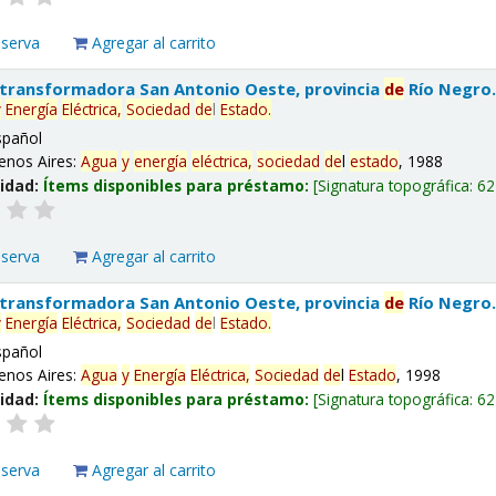
eserva
Agregar al carrito
 transformadora San Antonio Oeste, provincia
de
Río Negro
y
Energía
Eléctrica,
Sociedad
de
l
Estado
.
spañol
enos Aires:
Agua
y
energía
eléctrica,
sociedad
de
l
estado
, 1988
lidad:
Ítems disponibles para préstamo:
Signatura topográfica:
62
eserva
Agregar al carrito
 transformadora San Antonio Oeste, provincia
de
Río Negro
y
Energía
Eléctrica,
Sociedad
de
l
Estado
.
spañol
enos Aires:
Agua
y
Energía
Eléctrica,
Sociedad
de
l
Estado
, 1998
lidad:
Ítems disponibles para préstamo:
Signatura topográfica:
62
eserva
Agregar al carrito