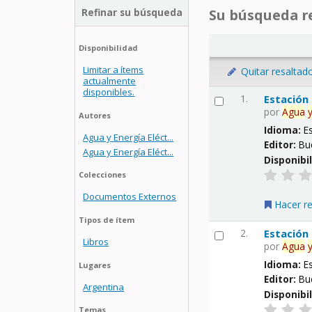
Refinar su búsqueda
Su búsqueda re
Disponibilidad
Limitar a ítems
Quitar resaltad
actualmente
disponibles.
1.
Estación
por
Agua
Autores
Idioma:
E
Agua y Energía Eléct...
Editor:
Bu
Agua y Energía Eléct...
Disponibi
Colecciones
Documentos Externos
Hacer r
Tipos de ítem
2.
Estación
Libros
por
Agua
Idioma:
E
Lugares
Editor:
Bu
Argentina
Disponibi
Temas