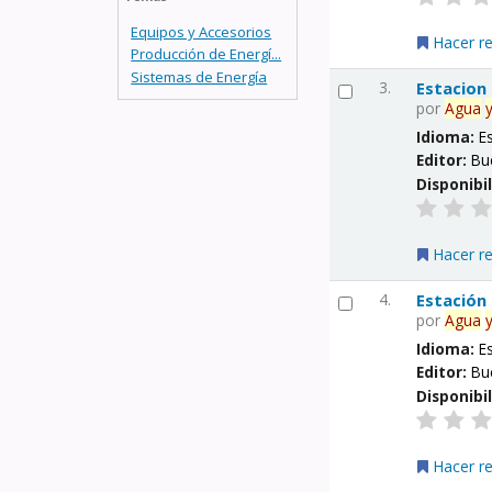
Equipos y Accesorios
Hacer r
Producción de Energí...
Sistemas de Energía
3.
Estacion
por
Agua
Idioma:
E
Editor:
Bu
Disponibi
Hacer r
4.
Estación
por
Agua
Idioma:
E
Editor:
Bu
Disponibi
Hacer r