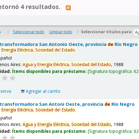
tornó 4 resultados.
|
Seleccionar todo
Limpiar todo
|
Seleccionar títulos para:
o
 transformadora San Antonio Oeste, provincia
de
Río Negro
y
Energía
Eléctrica,
Sociedad
de
l
Estado
.
spañol
enos Aires:
Agua
y
Energía
Eléctrica,
Sociedad
de
l
Estado
, 1988
lidad:
Ítems disponibles para préstamo:
Signatura topográfica:
62
eserva
Agregar al carrito
 transformadora San Antoni Oeste, provincia
de
Río Negro
y
Energía
Eléctrica,
Sociedad
de
l
Estado
.
spañol
enos Aires:
Agua
y
Energía
Eléctrica,
Sociedad
de
l
Estado
, 1988
lidad:
Ítems disponibles para préstamo:
Signatura topográfica:
62