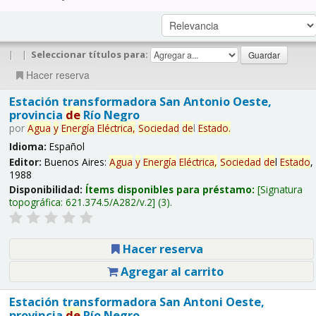
|
|
Seleccionar títulos para:
Hacer reserva
Estación transformadora San Antonio Oeste,
provincia
de
Río Negro
por
Agua
y
Energía
Eléctrica,
Sociedad
de
l
Estado
.
Idioma:
Español
Editor:
Buenos Aires:
Agua
y
Energía
Eléctrica,
Sociedad
de
l
Estado
,
1988
Disponibilidad:
Ítems disponibles para préstamo:
Signatura
topográfica:
621.374.5/A282/v.2
(3).
Hacer reserva
Agregar al carrito
Estación transformadora San Antoni Oeste,
provincia
de
Río Negro