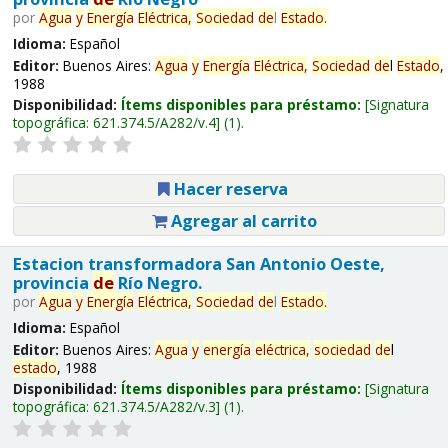
por
Agua
y
Energía
Eléctrica,
Sociedad
de
l
Estado
.
Idioma:
Español
Editor:
Buenos Aires:
Agua
y
Energía
Eléctrica,
Sociedad
de
l
Estado
,
1988
Disponibilidad:
Ítems disponibles para préstamo:
Signatura
topográfica:
621.374.5/A282/v.4
(1).
Hacer reserva
Agregar al carrito
Estacion transformadora San Antonio Oeste,
provincia
de
Río Negro.
por
Agua
y
Energía
Eléctrica,
Sociedad
de
l
Estado
.
Idioma:
Español
Editor:
Buenos Aires:
Agua
y
energía
eléctrica,
sociedad
de
l
estado
, 1988
Disponibilidad:
Ítems disponibles para préstamo:
Signatura
topográfica:
621.374.5/A282/v.3
(1).