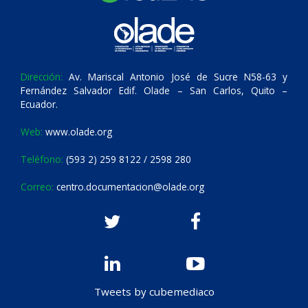
Dirección:
Av. Mariscal Antonio José de Sucre N58-63 y
Fernández Salvador Edif. Olade – San Carlos, Quito –
Ecuador.
Web:
www.olade.org
Teléfono:
(593 2) 259 8122 / 2598 280
Correo:
centro.documentacion@olade.org
Tweets by cubemediaco