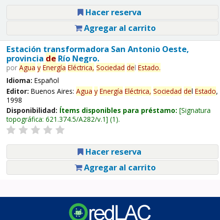
Hacer reserva
Agregar al carrito
Estación transformadora San Antonio Oeste,
provincia
de
Río Negro.
por
Agua
y
Energía
Eléctrica,
Sociedad
de
l
Estado
.
Idioma:
Español
Editor:
Buenos Aires:
Agua
y
Energía
Eléctrica,
Sociedad
de
l
Estado
,
1998
Disponibilidad:
Ítems disponibles para préstamo:
Signatura
topográfica:
621.374.5/A282/v.1
(1).
Hacer reserva
Agregar al carrito