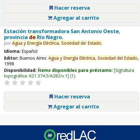
Hacer reserva
Agregar al carrito
Estación transformadora San Antonio Oeste,
provincia
de
Río Negro.
por
Agua
y
Energía
Eléctrica,
Sociedad
de
l
Estado
.
Idioma:
Español
Editor:
Buenos Aires:
Agua
y
Energía
Eléctrica,
Sociedad
de
l
Estado
,
1998
Disponibilidad:
Ítems disponibles para préstamo:
Signatura
topográfica:
621.374.5/A282/v.1
(1).
Hacer reserva
Agregar al carrito