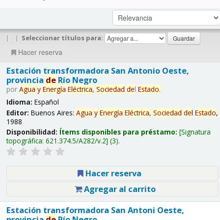
|
|
Seleccionar títulos para:
Hacer reserva
Estación transformadora San Antonio Oeste,
provincia
de
Río Negro
por
Agua
y
Energía
Eléctrica,
Sociedad
de
l
Estado
.
Idioma:
Español
Editor:
Buenos Aires:
Agua
y
Energía
Eléctrica,
Sociedad
de
l
Estado
,
1988
Disponibilidad:
Ítems disponibles para préstamo:
Signatura
topográfica:
621.374.5/A282/v.2
(3).
Hacer reserva
Agregar al carrito
Estación transformadora San Antoni Oeste,
provincia
de
Río Negro