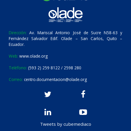
Dirección:
Av. Mariscal Antonio José de Sucre N58-63 y
Fernández Salvador Edif. Olade – San Carlos, Quito –
Ecuador.
Web:
www.olade.org
Teléfono:
(593 2) 259 8122 / 2598 280
Correo:
centro.documentacion@olade.org
Tweets by cubemediaco