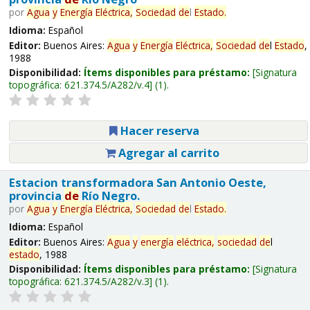
por
Agua
y
Energía
Eléctrica,
Sociedad
de
l
Estado
.
Idioma:
Español
Editor:
Buenos Aires:
Agua
y
Energía
Eléctrica,
Sociedad
de
l
Estado
,
1988
Disponibilidad:
Ítems disponibles para préstamo:
Signatura
topográfica:
621.374.5/A282/v.4
(1).
Hacer reserva
Agregar al carrito
Estacion transformadora San Antonio Oeste,
provincia
de
Río Negro.
por
Agua
y
Energía
Eléctrica,
Sociedad
de
l
Estado
.
Idioma:
Español
Editor:
Buenos Aires:
Agua
y
energía
eléctrica,
sociedad
de
l
estado
, 1988
Disponibilidad:
Ítems disponibles para préstamo:
Signatura
topográfica:
621.374.5/A282/v.3
(1).