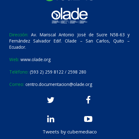
Dirección:
Av. Mariscal Antonio José de Sucre N58-63 y
Fernández Salvador Edif. Olade – San Carlos, Quito –
Ecuador.
Web:
www.olade.org
Teléfono:
(593 2) 259 8122 / 2598 280
Correo:
centro.documentacion@olade.org
Tweets by cubemediaco