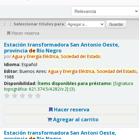
|
|
Seleccionar títulos para:
Hacer reserva
Estación transformadora San Antonio Oeste,
provincia
de
Río Negro
por
Agua
y
Energía
Eléctrica,
Sociedad
de
l
Estado
.
Idioma:
Español
Editor:
Buenos Aires:
Agua
y
Energía
Eléctrica,
Sociedad
de
l
Estado
,
1988
Disponibilidad:
Ítems disponibles para préstamo:
Signatura
topográfica:
621.374.5/A282/v.2
(3).
Hacer reserva
Agregar al carrito
Estación transformadora San Antoni Oeste,
provincia
de
Río Negro