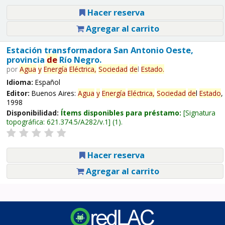
Hacer reserva
Agregar al carrito
Estación transformadora San Antonio Oeste,
provincia
de
Río Negro.
por
Agua
y
Energía
Eléctrica,
Sociedad
de
l
Estado
.
Idioma:
Español
Editor:
Buenos Aires:
Agua
y
Energía
Eléctrica,
Sociedad
de
l
Estado
,
1998
Disponibilidad:
Ítems disponibles para préstamo:
Signatura
topográfica:
621.374.5/A282/v.1
(1).
Hacer reserva
Agregar al carrito