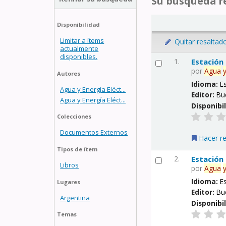
Su búsqueda re
Disponibilidad
Limitar a ítems
Quitar resaltad
actualmente
disponibles.
1.
Estación
por
Agua
Autores
Idioma:
E
Agua y Energía Eléct...
Editor:
Bu
Agua y Energía Eléct...
Disponibi
Colecciones
Documentos Externos
Hacer r
Tipos de ítem
2.
Estación
Libros
por
Agua
Idioma:
E
Lugares
Editor:
Bu
Argentina
Disponibi
Temas