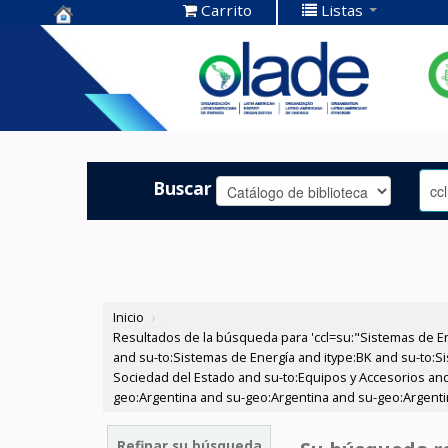
Carrito
Listas
Centro de
Documentación
OLADE -
Buscar
Inicio
›
Resultados de la búsqueda para 'ccl=su:"Sistemas de E
and su-to:Sistemas de Energía and itype:BK and su-to:Si
Sociedad del Estado and su-to:Equipos y Accesorios and
geo:Argentina and su-geo:Argentina and su-geo:Argenti
Refinar su búsqueda