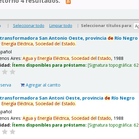
tornó 4 resultados.
|
Seleccionar todo
Limpiar todo
|
Seleccionar títulos para:
o
 transformadora San Antonio Oeste, provincia
de
Río Negro
y
Energía
Eléctrica,
Sociedad
de
l
Estado
.
spañol
enos Aires:
Agua
y
Energía
Eléctrica,
Sociedad
de
l
Estado
, 1988
lidad:
Ítems disponibles para préstamo:
Signatura topográfica:
62
eserva
Agregar al carrito
 transformadora San Antoni Oeste, provincia
de
Río Negro
y
Energía
Eléctrica,
Sociedad
de
l
Estado
.
spañol
enos Aires:
Agua
y
Energía
Eléctrica,
Sociedad
de
l
Estado
, 1988
lidad:
Ítems disponibles para préstamo:
Signatura topográfica:
62