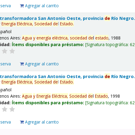
eserva
Agregar al carrito
 transformadora San Antonio Oeste, provincia
de
Río Negro
y
Energía
Eléctrica,
Sociedad
de
l
Estado
.
spañol
enos Aires:
Agua
y
energía
eléctrica,
sociedad
de
l
estado
, 1988
lidad:
Ítems disponibles para préstamo:
Signatura topográfica:
62
eserva
Agregar al carrito
 transformadora San Antonio Oeste, provincia
de
Río Negro
y
Energía
Eléctrica,
Sociedad
de
l
Estado
.
spañol
enos Aires:
Agua
y
Energía
Eléctrica,
Sociedad
de
l
Estado
, 1998
lidad:
Ítems disponibles para préstamo:
Signatura topográfica:
62
eserva
Agregar al carrito