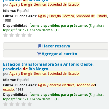
por
Agua
y
Energía
Eléctrica,
Sociedad
de
l
Estado
.
Idioma:
Español
Editor:
Buenos Aires:
Agua
y
Energía
Eléctrica,
Sociedad
de
l
Estado
,
1988
Disponibilidad:
Ítems disponibles para préstamo:
Signatura
topográfica:
621.374.5/A282/v.4
(1).
Hacer reserva
Agregar al carrito
Estacion transformadora San Antonio Oeste,
provincia
de
Río Negro.
por
Agua
y
Energía
Eléctrica,
Sociedad
de
l
Estado
.
Idioma:
Español
Editor:
Buenos Aires:
Agua
y
energía
eléctrica,
sociedad
de
l
estado
, 1988
Disponibilidad:
Ítems disponibles para préstamo:
Signatura
topográfica:
621.374.5/A282/v.3
(1).