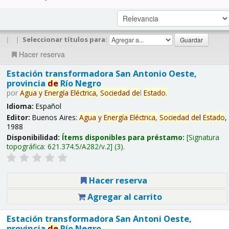
|
|
Seleccionar títulos para:
Hacer reserva
Estación transformadora San Antonio Oeste,
provincia
de
Río Negro
por
Agua
y
Energía
Eléctrica,
Sociedad
de
l
Estado
.
Idioma:
Español
Editor:
Buenos Aires:
Agua
y
Energía
Eléctrica,
Sociedad
de
l
Estado
,
1988
Disponibilidad:
Ítems disponibles para préstamo:
Signatura
topográfica:
621.374.5/A282/v.2
(3).
Hacer reserva
Agregar al carrito
Estación transformadora San Antoni Oeste,
provincia
de
Río Negro