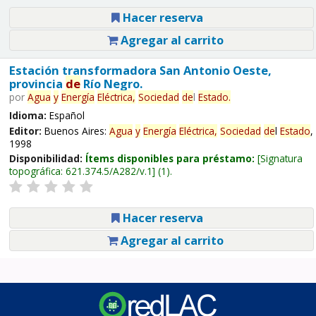
Hacer reserva
Agregar al carrito
Estación transformadora San Antonio Oeste,
provincia
de
Río Negro.
por
Agua
y
Energía
Eléctrica,
Sociedad
de
l
Estado
.
Idioma:
Español
Editor:
Buenos Aires:
Agua
y
Energía
Eléctrica,
Sociedad
de
l
Estado
,
1998
Disponibilidad:
Ítems disponibles para préstamo:
Signatura
topográfica:
621.374.5/A282/v.1
(1).
Hacer reserva
Agregar al carrito