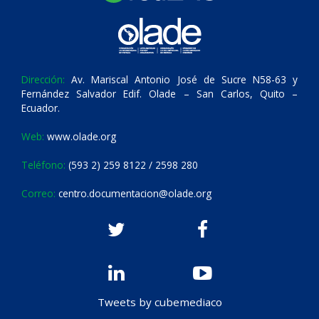
Dirección:
Av. Mariscal Antonio José de Sucre N58-63 y
Fernández Salvador Edif. Olade – San Carlos, Quito –
Ecuador.
Web:
www.olade.org
Teléfono:
(593 2) 259 8122 / 2598 280
Correo:
centro.documentacion@olade.org
Tweets by cubemediaco