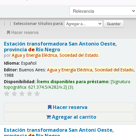
|
|
Seleccionar títulos para:
Hacer reserva
Estación transformadora San Antonio Oeste,
provincia
de
Río Negro
por
Agua
y
Energía
Eléctrica,
Sociedad
de
l
Estado
.
Idioma:
Español
Editor:
Buenos Aires:
Agua
y
Energía
Eléctrica,
Sociedad
de
l
Estado
,
1988
Disponibilidad:
Ítems disponibles para préstamo:
Signatura
topográfica:
621.374.5/A282/v.2
(3).
Hacer reserva
Agregar al carrito
Estación transformadora San Antoni Oeste,
provincia
de
Río Negro