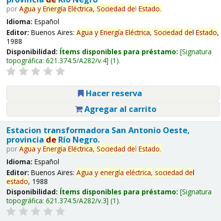
por
Agua
y
Energía
Eléctrica,
Sociedad
de
l
Estado
.
Idioma:
Español
Editor:
Buenos Aires:
Agua
y
Energía
Eléctrica,
Sociedad
de
l
Estado
,
1988
Disponibilidad:
Ítems disponibles para préstamo:
Signatura
topográfica:
621.374.5/A282/v.4
(1).
Hacer reserva
Agregar al carrito
Estacion transformadora San Antonio Oeste,
provincia
de
Río Negro.
por
Agua
y
Energía
Eléctrica,
Sociedad
de
l
Estado
.
Idioma:
Español
Editor:
Buenos Aires:
Agua
y
energía
eléctrica,
sociedad
de
l
estado
, 1988
Disponibilidad:
Ítems disponibles para préstamo:
Signatura
topográfica:
621.374.5/A282/v.3
(1).