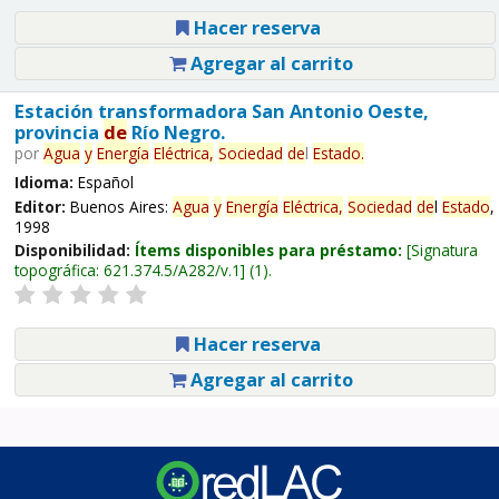
Hacer reserva
Agregar al carrito
Estación transformadora San Antonio Oeste,
provincia
de
Río Negro.
por
Agua
y
Energía
Eléctrica,
Sociedad
de
l
Estado
.
Idioma:
Español
Editor:
Buenos Aires:
Agua
y
Energía
Eléctrica,
Sociedad
de
l
Estado
,
1998
Disponibilidad:
Ítems disponibles para préstamo:
Signatura
topográfica:
621.374.5/A282/v.1
(1).
Hacer reserva
Agregar al carrito