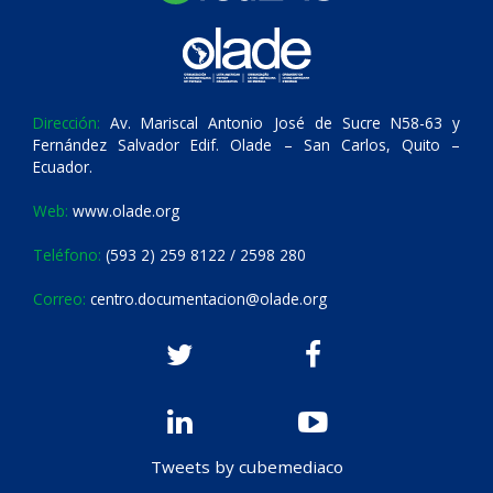
Dirección:
Av. Mariscal Antonio José de Sucre N58-63 y
Fernández Salvador Edif. Olade – San Carlos, Quito –
Ecuador.
Web:
www.olade.org
Teléfono:
(593 2) 259 8122 / 2598 280
Correo:
centro.documentacion@olade.org
Tweets by cubemediaco