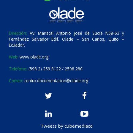
Dirección:
Av. Mariscal Antonio José de Sucre N58-63 y
Fernández Salvador Edif. Olade – San Carlos, Quito –
Ecuador.
Web:
www.olade.org
Teléfono:
(593 2) 259 8122 / 2598 280
Correo:
centro.documentacion@olade.org
Tweets by cubemediaco