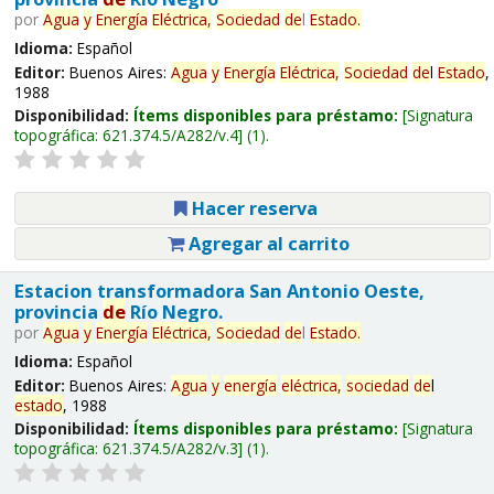
por
Agua
y
Energía
Eléctrica,
Sociedad
de
l
Estado
.
Idioma:
Español
Editor:
Buenos Aires:
Agua
y
Energía
Eléctrica,
Sociedad
de
l
Estado
,
1988
Disponibilidad:
Ítems disponibles para préstamo:
Signatura
topográfica:
621.374.5/A282/v.4
(1).
Hacer reserva
Agregar al carrito
Estacion transformadora San Antonio Oeste,
provincia
de
Río Negro.
por
Agua
y
Energía
Eléctrica,
Sociedad
de
l
Estado
.
Idioma:
Español
Editor:
Buenos Aires:
Agua
y
energía
eléctrica,
sociedad
de
l
estado
, 1988
Disponibilidad:
Ítems disponibles para préstamo:
Signatura
topográfica:
621.374.5/A282/v.3
(1).