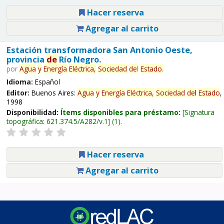
Hacer reserva
Agregar al carrito
Estación transformadora San Antonio Oeste,
provincia
de
Río Negro.
por
Agua
y
Energía
Eléctrica,
Sociedad
de
l
Estado
.
Idioma:
Español
Editor:
Buenos Aires:
Agua
y
Energía
Eléctrica,
Sociedad
de
l
Estado
,
1998
Disponibilidad:
Ítems disponibles para préstamo:
Signatura
topográfica:
621.374.5/A282/v.1
(1).
Hacer reserva
Agregar al carrito