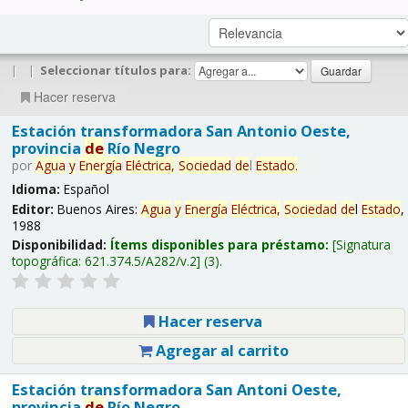
|
|
Seleccionar títulos para:
Hacer reserva
Estación transformadora San Antonio Oeste,
provincia
de
Río Negro
por
Agua
y
Energía
Eléctrica,
Sociedad
de
l
Estado
.
Idioma:
Español
Editor:
Buenos Aires:
Agua
y
Energía
Eléctrica,
Sociedad
de
l
Estado
,
1988
Disponibilidad:
Ítems disponibles para préstamo:
Signatura
topográfica:
621.374.5/A282/v.2
(3).
Hacer reserva
Agregar al carrito
Estación transformadora San Antoni Oeste,
provincia
de
Río Negro