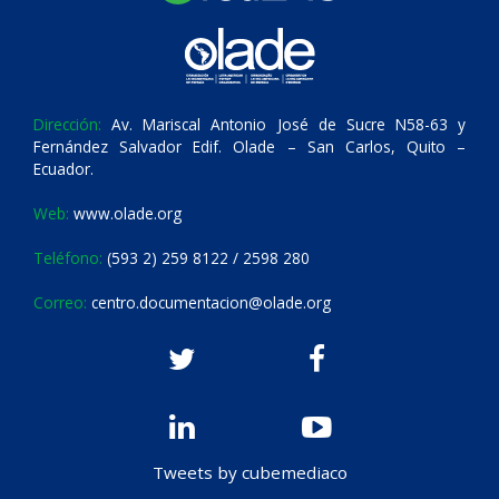
Dirección:
Av. Mariscal Antonio José de Sucre N58-63 y
Fernández Salvador Edif. Olade – San Carlos, Quito –
Ecuador.
Web:
www.olade.org
Teléfono:
(593 2) 259 8122 / 2598 280
Correo:
centro.documentacion@olade.org
Tweets by cubemediaco