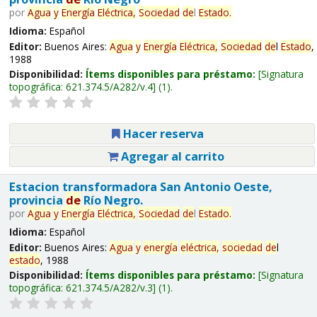
por
Agua
y
Energía
Eléctrica,
Sociedad
de
l
Estado
.
Idioma:
Español
Editor:
Buenos Aires:
Agua
y
Energía
Eléctrica,
Sociedad
de
l
Estado
,
1988
Disponibilidad:
Ítems disponibles para préstamo:
Signatura
topográfica:
621.374.5/A282/v.4
(1).
Hacer reserva
Agregar al carrito
Estacion transformadora San Antonio Oeste,
provincia
de
Río Negro.
por
Agua
y
Energía
Eléctrica,
Sociedad
de
l
Estado
.
Idioma:
Español
Editor:
Buenos Aires:
Agua
y
energía
eléctrica,
sociedad
de
l
estado
, 1988
Disponibilidad:
Ítems disponibles para préstamo:
Signatura
topográfica:
621.374.5/A282/v.3
(1).