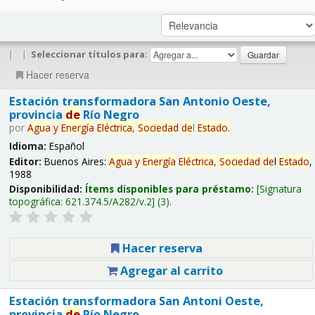
|
|
Seleccionar títulos para:
Hacer reserva
Estación transformadora San Antonio Oeste,
provincia
de
Río Negro
por
Agua
y
Energía
Eléctrica,
Sociedad
de
l
Estado
.
Idioma:
Español
Editor:
Buenos Aires:
Agua
y
Energía
Eléctrica,
Sociedad
de
l
Estado
,
1988
Disponibilidad:
Ítems disponibles para préstamo:
Signatura
topográfica:
621.374.5/A282/v.2
(3).
Hacer reserva
Agregar al carrito
Estación transformadora San Antoni Oeste,
provincia
de
Río Negro