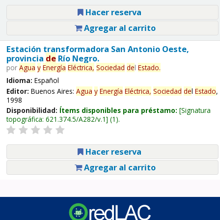
Hacer reserva
Agregar al carrito
Estación transformadora San Antonio Oeste,
provincia
de
Río Negro.
por
Agua
y
Energía
Eléctrica,
Sociedad
de
l
Estado
.
Idioma:
Español
Editor:
Buenos Aires:
Agua
y
Energía
Eléctrica,
Sociedad
de
l
Estado
,
1998
Disponibilidad:
Ítems disponibles para préstamo:
Signatura
topográfica:
621.374.5/A282/v.1
(1).
Hacer reserva
Agregar al carrito