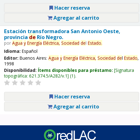
Hacer reserva
Agregar al carrito
Estación transformadora San Antonio Oeste,
provincia
de
Río Negro.
por
Agua
y
Energía
Eléctrica,
Sociedad
de
l
Estado
.
Idioma:
Español
Editor:
Buenos Aires:
Agua
y
Energía
Eléctrica,
Sociedad
de
l
Estado
,
1998
Disponibilidad:
Ítems disponibles para préstamo:
Signatura
topográfica:
621.374.5/A282/v.1
(1).
Hacer reserva
Agregar al carrito