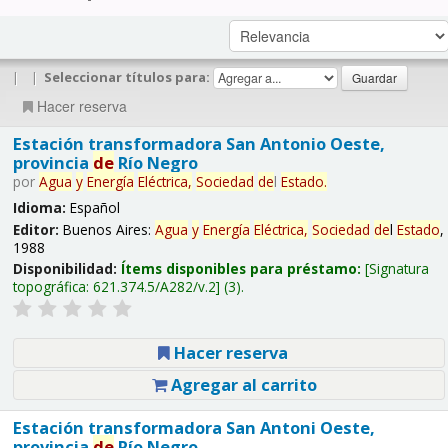
|
|
Seleccionar títulos para:
Hacer reserva
Estación transformadora San Antonio Oeste,
provincia
de
Río Negro
por
Agua
y
Energía
Eléctrica,
Sociedad
de
l
Estado
.
Idioma:
Español
Editor:
Buenos Aires:
Agua
y
Energía
Eléctrica,
Sociedad
de
l
Estado
,
1988
Disponibilidad:
Ítems disponibles para préstamo:
Signatura
topográfica:
621.374.5/A282/v.2
(3).
Hacer reserva
Agregar al carrito
Estación transformadora San Antoni Oeste,
provincia
de
Río Negro