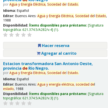
por
Agua
y
Energía
Eléctrica,
Sociedad
de
l
Estado
.
Idioma:
Español
Editor:
Buenos Aires:
Agua
y
Energía
Eléctrica,
Sociedad
de
l
Estado
,
1988
Disponibilidad:
Ítems disponibles para préstamo:
Signatura
topográfica:
621.374.5/A282/v.4
(1).
Hacer reserva
Agregar al carrito
Estacion transformadora San Antonio Oeste,
provincia
de
Río Negro.
por
Agua
y
Energía
Eléctrica,
Sociedad
de
l
Estado
.
Idioma:
Español
Editor:
Buenos Aires:
Agua
y
energía
eléctrica,
sociedad
de
l
estado
, 1988
Disponibilidad:
Ítems disponibles para préstamo:
Signatura
topográfica:
621.374.5/A282/v.3
(1).