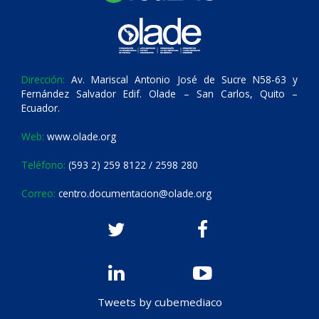
Dirección:
Av. Mariscal Antonio José de Sucre N58-63 y
Fernández Salvador Edif. Olade – San Carlos, Quito –
Ecuador.
Web:
www.olade.org
Teléfono:
(593 2) 259 8122 / 2598 280
Correo:
centro.documentacion@olade.org
Tweets by cubemediaco