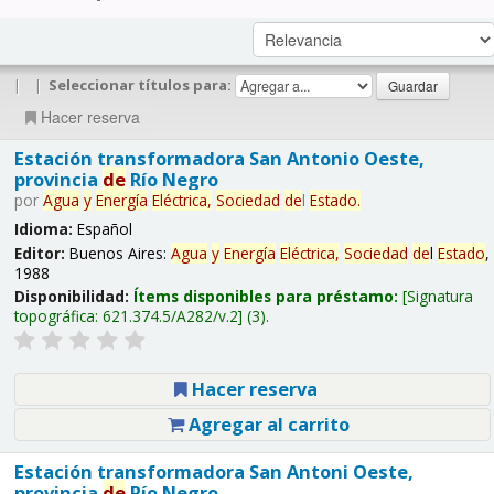
|
|
Seleccionar títulos para:
Hacer reserva
Estación transformadora San Antonio Oeste,
provincia
de
Río Negro
por
Agua
y
Energía
Eléctrica,
Sociedad
de
l
Estado
.
Idioma:
Español
Editor:
Buenos Aires:
Agua
y
Energía
Eléctrica,
Sociedad
de
l
Estado
,
1988
Disponibilidad:
Ítems disponibles para préstamo:
Signatura
topográfica:
621.374.5/A282/v.2
(3).
Hacer reserva
Agregar al carrito
Estación transformadora San Antoni Oeste,
provincia
de
Río Negro