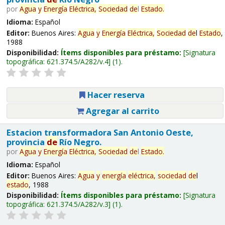
por
Agua
y
Energía
Eléctrica,
Sociedad
de
l
Estado
.
Idioma:
Español
Editor:
Buenos Aires:
Agua
y
Energía
Eléctrica,
Sociedad
de
l
Estado
,
1988
Disponibilidad:
Ítems disponibles para préstamo:
Signatura
topográfica:
621.374.5/A282/v.4
(1).
Hacer reserva
Agregar al carrito
Estacion transformadora San Antonio Oeste,
provincia
de
Río Negro.
por
Agua
y
Energía
Eléctrica,
Sociedad
de
l
Estado
.
Idioma:
Español
Editor:
Buenos Aires:
Agua
y
energía
eléctrica,
sociedad
de
l
estado
, 1988
Disponibilidad:
Ítems disponibles para préstamo:
Signatura
topográfica:
621.374.5/A282/v.3
(1).