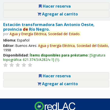
Hacer reserva
Agregar al carrito
Estación transformadora San Antonio Oeste,
provincia
de
Río Negro.
por
Agua
y
Energía
Eléctrica,
Sociedad
de
l
Estado
.
Idioma:
Español
Editor:
Buenos Aires:
Agua
y
Energía
Eléctrica,
Sociedad
de
l
Estado
,
1998
Disponibilidad:
Ítems disponibles para préstamo:
Signatura
topográfica:
621.374.5/A282/v.1
(1).
Hacer reserva
Agregar al carrito