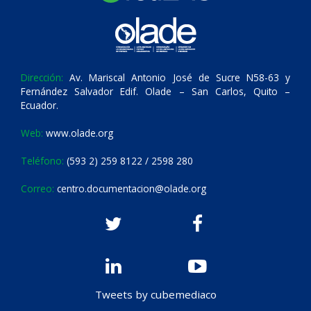
Dirección:
Av. Mariscal Antonio José de Sucre N58-63 y
Fernández Salvador Edif. Olade – San Carlos, Quito –
Ecuador.
Web:
www.olade.org
Teléfono:
(593 2) 259 8122 / 2598 280
Correo:
centro.documentacion@olade.org
Tweets by cubemediaco