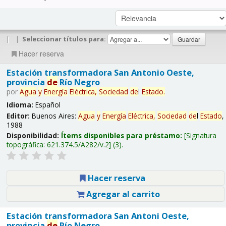
|
|
Seleccionar títulos para:
Hacer reserva
Estación transformadora San Antonio Oeste,
provincia
de
Río Negro
por
Agua
y
Energía
Eléctrica,
Sociedad
de
l
Estado
.
Idioma:
Español
Editor:
Buenos Aires:
Agua
y
Energía
Eléctrica,
Sociedad
de
l
Estado
,
1988
Disponibilidad:
Ítems disponibles para préstamo:
Signatura
topográfica:
621.374.5/A282/v.2
(3).
Hacer reserva
Agregar al carrito
Estación transformadora San Antoni Oeste,
provincia
de
Río Negro