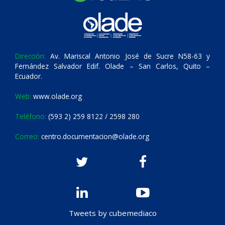
Dirección:
Av. Mariscal Antonio José de Sucre N58-63 y
Fernández Salvador Edif. Olade – San Carlos, Quito –
Ecuador.
Web:
www.olade.org
Teléfono:
(593 2) 259 8122 / 2598 280
Correo:
centro.documentacion@olade.org
Tweets by cubemediaco