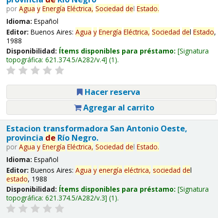
por
Agua
y
Energía
Eléctrica,
Sociedad
de
l
Estado
.
Idioma:
Español
Editor:
Buenos Aires:
Agua
y
Energía
Eléctrica,
Sociedad
de
l
Estado
,
1988
Disponibilidad:
Ítems disponibles para préstamo:
Signatura
topográfica:
621.374.5/A282/v.4
(1).
Hacer reserva
Agregar al carrito
Estacion transformadora San Antonio Oeste,
provincia
de
Río Negro.
por
Agua
y
Energía
Eléctrica,
Sociedad
de
l
Estado
.
Idioma:
Español
Editor:
Buenos Aires:
Agua
y
energía
eléctrica,
sociedad
de
l
estado
, 1988
Disponibilidad:
Ítems disponibles para préstamo:
Signatura
topográfica:
621.374.5/A282/v.3
(1).