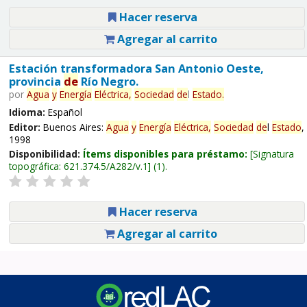
Hacer reserva
Agregar al carrito
Estación transformadora San Antonio Oeste,
provincia
de
Río Negro.
por
Agua
y
Energía
Eléctrica,
Sociedad
de
l
Estado
.
Idioma:
Español
Editor:
Buenos Aires:
Agua
y
Energía
Eléctrica,
Sociedad
de
l
Estado
,
1998
Disponibilidad:
Ítems disponibles para préstamo:
Signatura
topográfica:
621.374.5/A282/v.1
(1).
Hacer reserva
Agregar al carrito