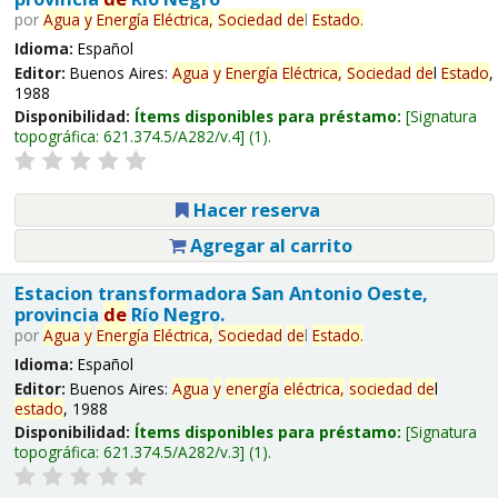
por
Agua
y
Energía
Eléctrica,
Sociedad
de
l
Estado
.
Idioma:
Español
Editor:
Buenos Aires:
Agua
y
Energía
Eléctrica,
Sociedad
de
l
Estado
,
1988
Disponibilidad:
Ítems disponibles para préstamo:
Signatura
topográfica:
621.374.5/A282/v.4
(1).
Hacer reserva
Agregar al carrito
Estacion transformadora San Antonio Oeste,
provincia
de
Río Negro.
por
Agua
y
Energía
Eléctrica,
Sociedad
de
l
Estado
.
Idioma:
Español
Editor:
Buenos Aires:
Agua
y
energía
eléctrica,
sociedad
de
l
estado
, 1988
Disponibilidad:
Ítems disponibles para préstamo:
Signatura
topográfica:
621.374.5/A282/v.3
(1).