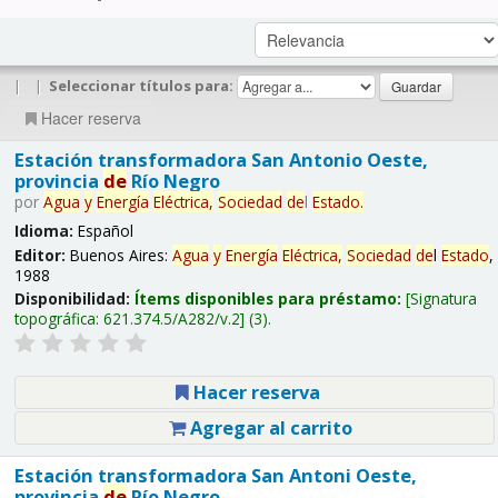
|
|
Seleccionar títulos para:
Hacer reserva
Estación transformadora San Antonio Oeste,
provincia
de
Río Negro
por
Agua
y
Energía
Eléctrica,
Sociedad
de
l
Estado
.
Idioma:
Español
Editor:
Buenos Aires:
Agua
y
Energía
Eléctrica,
Sociedad
de
l
Estado
,
1988
Disponibilidad:
Ítems disponibles para préstamo:
Signatura
topográfica:
621.374.5/A282/v.2
(3).
Hacer reserva
Agregar al carrito
Estación transformadora San Antoni Oeste,
provincia
de
Río Negro