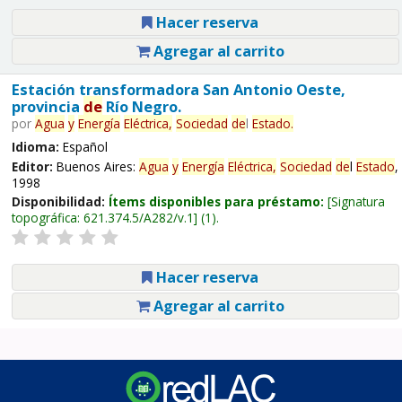
Hacer reserva
Agregar al carrito
Estación transformadora San Antonio Oeste,
provincia
de
Río Negro.
por
Agua
y
Energía
Eléctrica,
Sociedad
de
l
Estado
.
Idioma:
Español
Editor:
Buenos Aires:
Agua
y
Energía
Eléctrica,
Sociedad
de
l
Estado
,
1998
Disponibilidad:
Ítems disponibles para préstamo:
Signatura
topográfica:
621.374.5/A282/v.1
(1).
Hacer reserva
Agregar al carrito