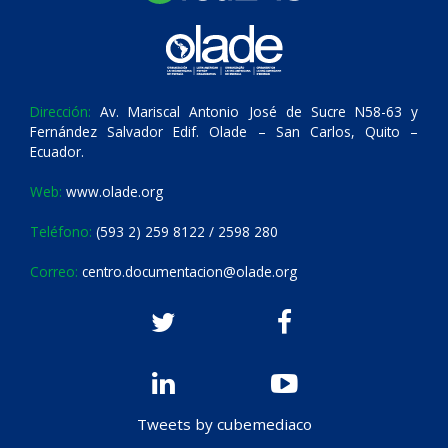
Dirección:
Av. Mariscal Antonio José de Sucre N58-63 y
Fernández Salvador Edif. Olade – San Carlos, Quito –
Ecuador.
Web:
www.olade.org
Teléfono:
(593 2) 259 8122 / 2598 280
Correo:
centro.documentacion@olade.org
Tweets by cubemediaco