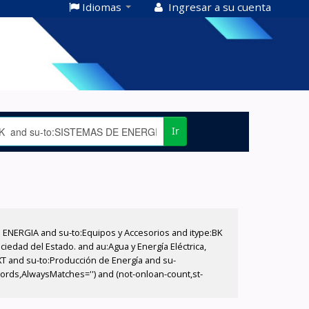
Idiomas
Ingresar a su cuenta
Ir
E ENERGIA and su-to:Equipos y Accesorios and itype:BK
iedad del Estado. and au:Agua y Energía Eléctrica,
XT and su-to:Producción de Energía and su-
cords,AlwaysMatches='') and (not-onloan-count,st-