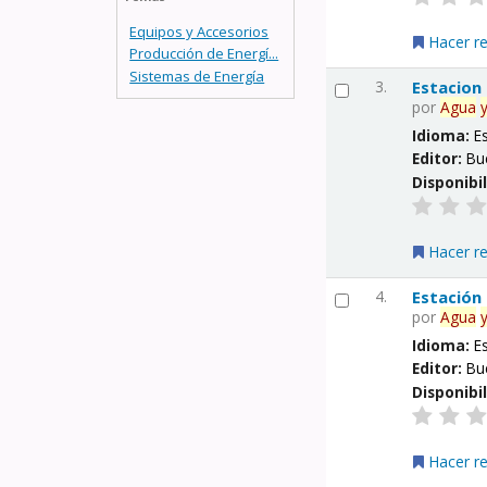
Equipos y Accesorios
Hacer r
Producción de Energí...
Sistemas de Energía
3.
Estacion
por
Agua
Idioma:
E
Editor:
Bu
Disponibi
Hacer r
4.
Estación
por
Agua
Idioma:
E
Editor:
Bu
Disponibi
Hacer r