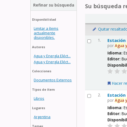
Refinar su búsqueda
Su búsqueda re
Disponibilidad
Limitar a ítems
Quitar resaltad
actualmente
disponibles.
1.
Estación
por
Agua
Autores
Idioma:
E
Agua y Energía Eléct...
Editor:
Bu
Agua y Energía Eléct...
Disponibi
Colecciones
Documentos Externos
Hacer r
Tipos de ítem
2.
Estación
Libros
por
Agua
Idioma:
E
Lugares
Editor:
Bu
Argentina
Disponibi
Temas