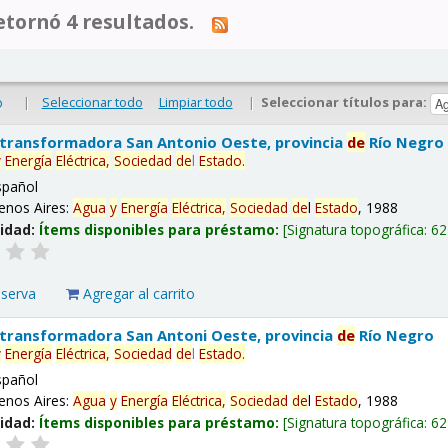
tornó 4 resultados.
|
Seleccionar todo
Limpiar todo
|
Seleccionar títulos para:
o
 transformadora San Antonio Oeste, provincia
de
Río Negro
y
Energía
Eléctrica,
Sociedad
de
l
Estado
.
spañol
enos Aires:
Agua
y
Energía
Eléctrica,
Sociedad
de
l
Estado
, 1988
lidad:
Ítems disponibles para préstamo:
Signatura topográfica:
62
eserva
Agregar al carrito
 transformadora San Antoni Oeste, provincia
de
Río Negro
y
Energía
Eléctrica,
Sociedad
de
l
Estado
.
spañol
enos Aires:
Agua
y
Energía
Eléctrica,
Sociedad
de
l
Estado
, 1988
lidad:
Ítems disponibles para préstamo:
Signatura topográfica:
62