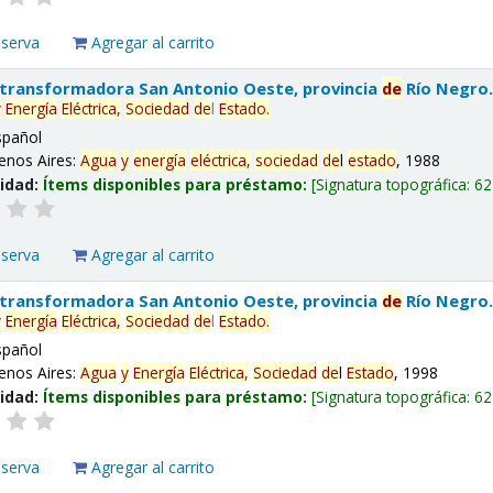
eserva
Agregar al carrito
 transformadora San Antonio Oeste, provincia
de
Río Negro
y
Energía
Eléctrica,
Sociedad
de
l
Estado
.
spañol
enos Aires:
Agua
y
energía
eléctrica,
sociedad
de
l
estado
, 1988
lidad:
Ítems disponibles para préstamo:
Signatura topográfica:
62
eserva
Agregar al carrito
 transformadora San Antonio Oeste, provincia
de
Río Negro
y
Energía
Eléctrica,
Sociedad
de
l
Estado
.
spañol
enos Aires:
Agua
y
Energía
Eléctrica,
Sociedad
de
l
Estado
, 1998
lidad:
Ítems disponibles para préstamo:
Signatura topográfica:
62
eserva
Agregar al carrito