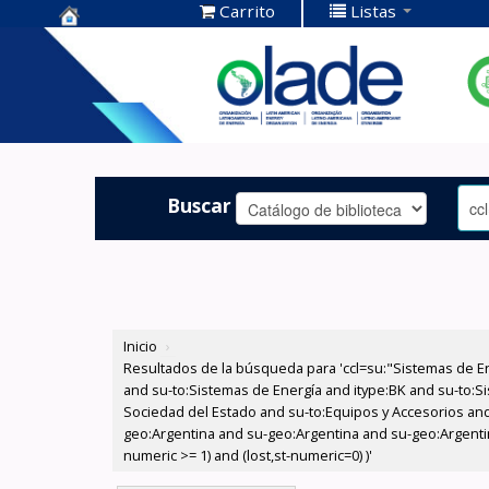
Carrito
Listas
Centro de
Documentación
OLADE -
Buscar
Inicio
›
Resultados de la búsqueda para 'ccl=su:"Sistemas de E
and su-to:Sistemas de Energía and itype:BK and su-to:Si
Sociedad del Estado and su-to:Equipos y Accesorios and
geo:Argentina and su-geo:Argentina and su-geo:Argentina
numeric >= 1) and (lost,st-numeric=0) )'