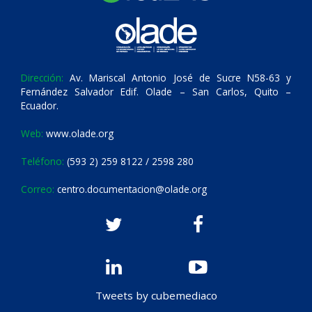
Dirección:
Av. Mariscal Antonio José de Sucre N58-63 y
Fernández Salvador Edif. Olade – San Carlos, Quito –
Ecuador.
Web:
www.olade.org
Teléfono:
(593 2) 259 8122 / 2598 280
Correo:
centro.documentacion@olade.org
Tweets by cubemediaco