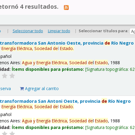
tornó 4 resultados.
|
Seleccionar todo
Limpiar todo
|
Seleccionar títulos para:
o
 transformadora San Antonio Oeste, provincia
de
Río Negro
y
Energía
Eléctrica,
Sociedad
de
l
Estado
.
spañol
enos Aires:
Agua
y
Energía
Eléctrica,
Sociedad
de
l
Estado
, 1988
lidad:
Ítems disponibles para préstamo:
Signatura topográfica:
62
eserva
Agregar al carrito
 transformadora San Antoni Oeste, provincia
de
Río Negro
y
Energía
Eléctrica,
Sociedad
de
l
Estado
.
spañol
enos Aires:
Agua
y
Energía
Eléctrica,
Sociedad
de
l
Estado
, 1988
lidad:
Ítems disponibles para préstamo:
Signatura topográfica:
62