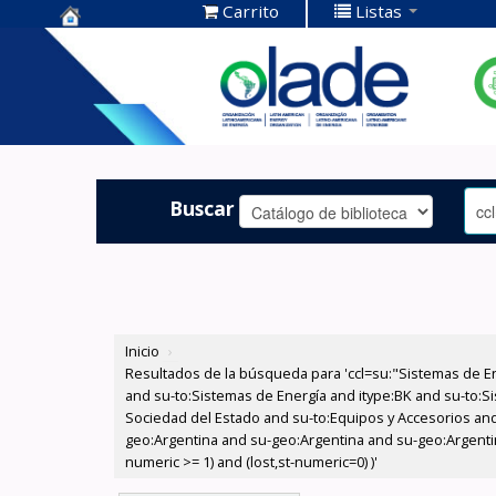
Carrito
Listas
Centro de
Documentación
OLADE -
Buscar
Inicio
›
Resultados de la búsqueda para 'ccl=su:"Sistemas de E
and su-to:Sistemas de Energía and itype:BK and su-to:Si
Sociedad del Estado and su-to:Equipos y Accesorios and
geo:Argentina and su-geo:Argentina and su-geo:Argentin
numeric >= 1) and (lost,st-numeric=0) )'