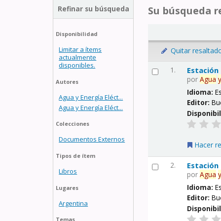
Refinar su búsqueda
Su búsqueda re
Disponibilidad
Limitar a ítems
Quitar resaltad
actualmente
disponibles.
1.
Estación
por
Agua
Autores
Idioma:
E
Agua y Energía Eléct...
Editor:
Bu
Agua y Energía Eléct...
Disponibi
Colecciones
Documentos Externos
Hacer r
Tipos de ítem
2.
Estación
Libros
por
Agua
Idioma:
E
Lugares
Editor:
Bu
Argentina
Disponibi
Temas