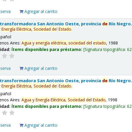
eserva
Agregar al carrito
 transformadora San Antonio Oeste, provincia
de
Río Negro
y
Energía
Eléctrica,
Sociedad
de
l
Estado
.
spañol
enos Aires:
Agua
y
energía
eléctrica,
sociedad
de
l
estado
, 1988
lidad:
Ítems disponibles para préstamo:
Signatura topográfica:
62
eserva
Agregar al carrito
 transformadora San Antonio Oeste, provincia
de
Río Negro
y
Energía
Eléctrica,
Sociedad
de
l
Estado
.
spañol
enos Aires:
Agua
y
Energía
Eléctrica,
Sociedad
de
l
Estado
, 1998
lidad:
Ítems disponibles para préstamo:
Signatura topográfica:
62
eserva
Agregar al carrito