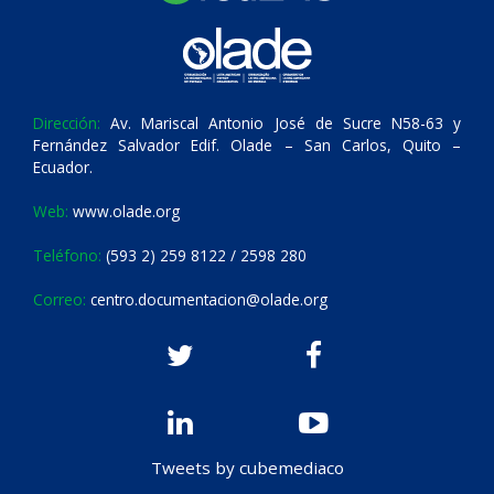
Dirección:
Av. Mariscal Antonio José de Sucre N58-63 y
Fernández Salvador Edif. Olade – San Carlos, Quito –
Ecuador.
Web:
www.olade.org
Teléfono:
(593 2) 259 8122 / 2598 280
Correo:
centro.documentacion@olade.org
Tweets by cubemediaco