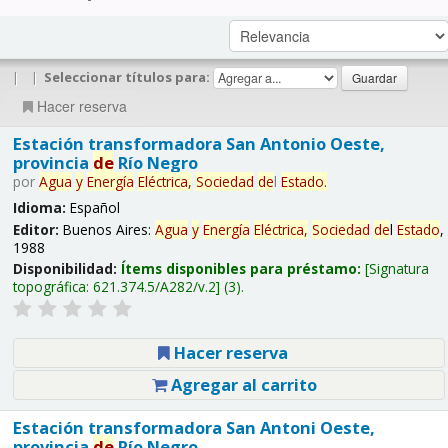
|
|
Seleccionar títulos para:
Hacer reserva
Estación transformadora San Antonio Oeste,
provincia
de
Río Negro
por
Agua
y
Energía
Eléctrica,
Sociedad
de
l
Estado
.
Idioma:
Español
Editor:
Buenos Aires:
Agua
y
Energía
Eléctrica,
Sociedad
de
l
Estado
,
1988
Disponibilidad:
Ítems disponibles para préstamo:
Signatura
topográfica:
621.374.5/A282/v.2
(3).
Hacer reserva
Agregar al carrito
Estación transformadora San Antoni Oeste,
provincia
de
Río Negro