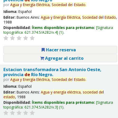
por
Agua
y
Energía
Eléctrica,
Sociedad
de
l
Estado
.
Idioma:
Español
Editor:
Buenos Aires:
Agua
y
Energía
Eléctrica,
Sociedad
de
l
Estado
,
1988
Disponibilidad:
Ítems disponibles para préstamo:
Signatura
topográfica:
621.374.5/A282/v.4
(1).
Hacer reserva
Agregar al carrito
Estacion transformadora San Antonio Oeste,
provincia
de
Río Negro.
por
Agua
y
Energía
Eléctrica,
Sociedad
de
l
Estado
.
Idioma:
Español
Editor:
Buenos Aires:
Agua
y
energía
eléctrica,
sociedad
de
l
estado
, 1988
Disponibilidad:
Ítems disponibles para préstamo:
Signatura
topográfica:
621.374.5/A282/v.3
(1).