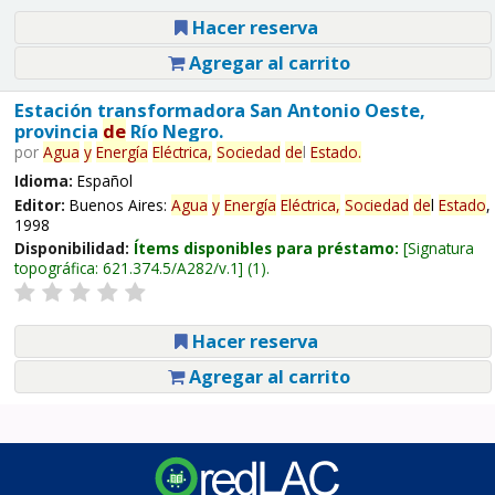
Hacer reserva
Agregar al carrito
Estación transformadora San Antonio Oeste,
provincia
de
Río Negro.
por
Agua
y
Energía
Eléctrica,
Sociedad
de
l
Estado
.
Idioma:
Español
Editor:
Buenos Aires:
Agua
y
Energía
Eléctrica,
Sociedad
de
l
Estado
,
1998
Disponibilidad:
Ítems disponibles para préstamo:
Signatura
topográfica:
621.374.5/A282/v.1
(1).
Hacer reserva
Agregar al carrito