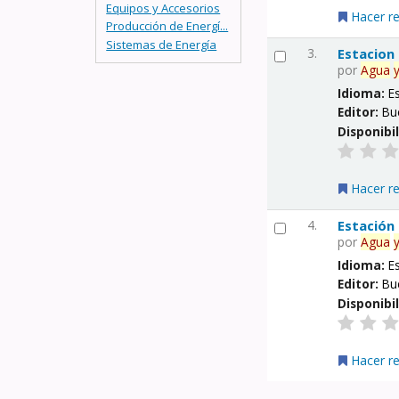
Equipos y Accesorios
Hacer r
Producción de Energí...
Sistemas de Energía
3.
Estacion
por
Agua
Idioma:
E
Editor:
Bu
Disponibi
Hacer r
4.
Estación
por
Agua
Idioma:
E
Editor:
Bu
Disponibi
Hacer r