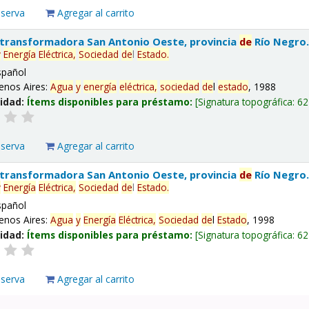
eserva
Agregar al carrito
 transformadora San Antonio Oeste, provincia
de
Río Negro
y
Energía
Eléctrica,
Sociedad
de
l
Estado
.
spañol
enos Aires:
Agua
y
energía
eléctrica,
sociedad
de
l
estado
, 1988
lidad:
Ítems disponibles para préstamo:
Signatura topográfica:
62
eserva
Agregar al carrito
 transformadora San Antonio Oeste, provincia
de
Río Negro
y
Energía
Eléctrica,
Sociedad
de
l
Estado
.
spañol
enos Aires:
Agua
y
Energía
Eléctrica,
Sociedad
de
l
Estado
, 1998
lidad:
Ítems disponibles para préstamo:
Signatura topográfica:
62
eserva
Agregar al carrito