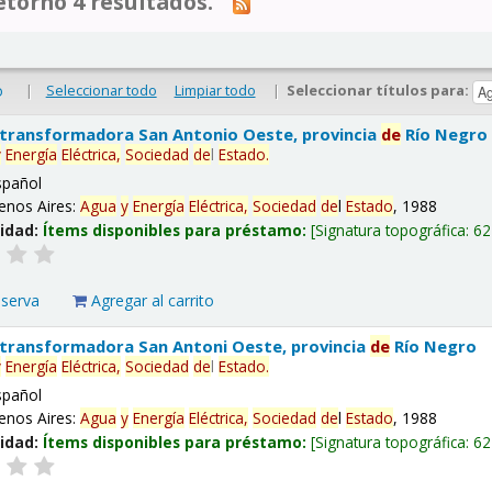
tornó 4 resultados.
|
Seleccionar todo
Limpiar todo
|
Seleccionar títulos para:
o
 transformadora San Antonio Oeste, provincia
de
Río Negro
y
Energía
Eléctrica,
Sociedad
de
l
Estado
.
spañol
enos Aires:
Agua
y
Energía
Eléctrica,
Sociedad
de
l
Estado
, 1988
lidad:
Ítems disponibles para préstamo:
Signatura topográfica:
62
eserva
Agregar al carrito
 transformadora San Antoni Oeste, provincia
de
Río Negro
y
Energía
Eléctrica,
Sociedad
de
l
Estado
.
spañol
enos Aires:
Agua
y
Energía
Eléctrica,
Sociedad
de
l
Estado
, 1988
lidad:
Ítems disponibles para préstamo:
Signatura topográfica:
62