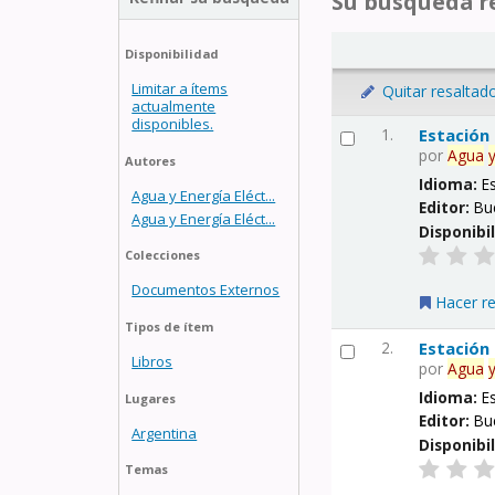
Su búsqueda re
Disponibilidad
Limitar a ítems
Quitar resaltad
actualmente
disponibles.
1.
Estación
por
Agua
Autores
Idioma:
E
Agua y Energía Eléct...
Editor:
Bu
Agua y Energía Eléct...
Disponibi
Colecciones
Documentos Externos
Hacer r
Tipos de ítem
2.
Estación
Libros
por
Agua
Idioma:
E
Lugares
Editor:
Bu
Argentina
Disponibi
Temas