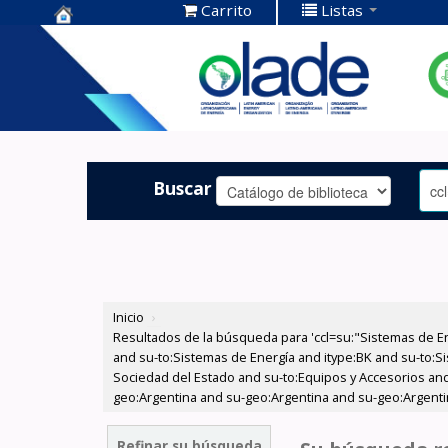
Carrito
Listas
Centro de
Documentación
OLADE -
Buscar
Inicio
›
Resultados de la búsqueda para 'ccl=su:"Sistemas de E
and su-to:Sistemas de Energía and itype:BK and su-to:Si
Sociedad del Estado and su-to:Equipos y Accesorios and
geo:Argentina and su-geo:Argentina and su-geo:Argentin
Refinar su búsqueda