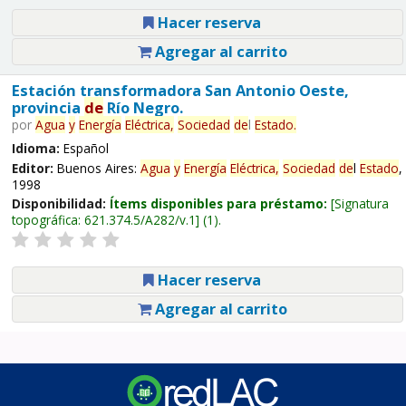
Hacer reserva
Agregar al carrito
Estación transformadora San Antonio Oeste,
provincia
de
Río Negro.
por
Agua
y
Energía
Eléctrica,
Sociedad
de
l
Estado
.
Idioma:
Español
Editor:
Buenos Aires:
Agua
y
Energía
Eléctrica,
Sociedad
de
l
Estado
,
1998
Disponibilidad:
Ítems disponibles para préstamo:
Signatura
topográfica:
621.374.5/A282/v.1
(1).
Hacer reserva
Agregar al carrito