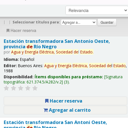
|
|
Seleccionar títulos para:
Hacer reserva
Estación transformadora San Antonio Oeste,
provincia
de
Río Negro
por
Agua
y
Energía
Eléctrica,
Sociedad
de
l
Estado
.
Idioma:
Español
Editor:
Buenos Aires:
Agua
y
Energía
Eléctrica,
Sociedad
de
l
Estado
,
1988
Disponibilidad:
Ítems disponibles para préstamo:
Signatura
topográfica:
621.374.5/A282/v.2
(3).
Hacer reserva
Agregar al carrito
Estación transformadora San Antoni Oeste,
provincia
de
Río Negro