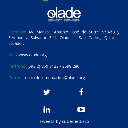
Dirección:
Av. Mariscal Antonio José de Sucre N58-63 y
Fernández Salvador Edif. Olade – San Carlos, Quito –
Ecuador.
Web:
www.olade.org
Teléfono:
(593 2) 259 8122 / 2598 280
Correo:
centro.documentacion@olade.org
Tweets by cubemediaco