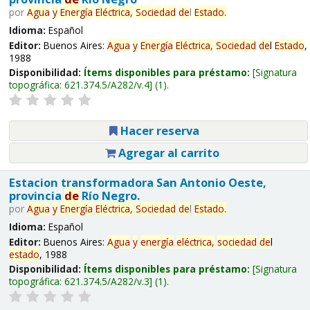
por
Agua
y
Energía
Eléctrica,
Sociedad
de
l
Estado
.
Idioma:
Español
Editor:
Buenos Aires:
Agua
y
Energía
Eléctrica,
Sociedad
de
l
Estado
,
1988
Disponibilidad:
Ítems disponibles para préstamo:
Signatura
topográfica:
621.374.5/A282/v.4
(1).
Hacer reserva
Agregar al carrito
Estacion transformadora San Antonio Oeste,
provincia
de
Río Negro.
por
Agua
y
Energía
Eléctrica,
Sociedad
de
l
Estado
.
Idioma:
Español
Editor:
Buenos Aires:
Agua
y
energía
eléctrica,
sociedad
de
l
estado
, 1988
Disponibilidad:
Ítems disponibles para préstamo:
Signatura
topográfica:
621.374.5/A282/v.3
(1).