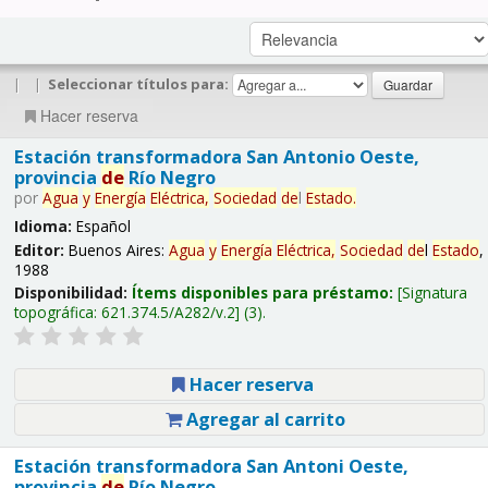
|
|
Seleccionar títulos para:
Hacer reserva
Estación transformadora San Antonio Oeste,
provincia
de
Río Negro
por
Agua
y
Energía
Eléctrica,
Sociedad
de
l
Estado
.
Idioma:
Español
Editor:
Buenos Aires:
Agua
y
Energía
Eléctrica,
Sociedad
de
l
Estado
,
1988
Disponibilidad:
Ítems disponibles para préstamo:
Signatura
topográfica:
621.374.5/A282/v.2
(3).
Hacer reserva
Agregar al carrito
Estación transformadora San Antoni Oeste,
provincia
de
Río Negro