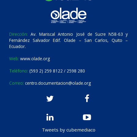
Dirección:
Av. Mariscal Antonio José de Sucre N58-63 y
Fernández Salvador Edif. Olade – San Carlos, Quito –
Ecuador.
Web:
www.olade.org
Teléfono:
(593 2) 259 8122 / 2598 280
Correo:
centro.documentacion@olade.org
Tweets by cubemediaco