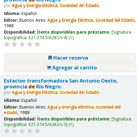
por
Agua
y
Energía
Eléctrica,
Sociedad
de
l
Estado
.
Idioma:
Español
Editor:
Buenos Aires:
Agua
y
Energía
Eléctrica,
Sociedad
de
l
Estado
,
1988
Disponibilidad:
Ítems disponibles para préstamo:
Signatura
topográfica:
621.374.5/A282/v.4
(1).
Hacer reserva
Agregar al carrito
Estacion transformadora San Antonio Oeste,
provincia
de
Río Negro.
por
Agua
y
Energía
Eléctrica,
Sociedad
de
l
Estado
.
Idioma:
Español
Editor:
Buenos Aires:
Agua
y
energía
eléctrica,
sociedad
de
l
estado
, 1988
Disponibilidad:
Ítems disponibles para préstamo:
Signatura
topográfica:
621.374.5/A282/v.3
(1).