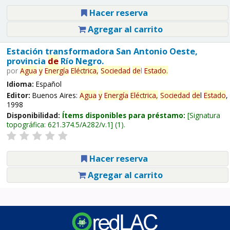
Hacer reserva
Agregar al carrito
Estación transformadora San Antonio Oeste,
provincia
de
Río Negro.
por
Agua
y
Energía
Eléctrica,
Sociedad
de
l
Estado
.
Idioma:
Español
Editor:
Buenos Aires:
Agua
y
Energía
Eléctrica,
Sociedad
de
l
Estado
,
1998
Disponibilidad:
Ítems disponibles para préstamo:
Signatura
topográfica:
621.374.5/A282/v.1
(1).
Hacer reserva
Agregar al carrito