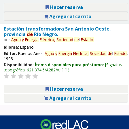
Hacer reserva
Agregar al carrito
Estación transformadora San Antonio Oeste,
provincia
de
Río Negro.
por
Agua
y
Energía
Eléctrica,
Sociedad
de
l
Estado
.
Idioma:
Español
Editor:
Buenos Aires:
Agua
y
Energía
Eléctrica,
Sociedad
de
l
Estado
,
1998
Disponibilidad:
Ítems disponibles para préstamo:
Signatura
topográfica:
621.374.5/A282/v.1
(1).
Hacer reserva
Agregar al carrito