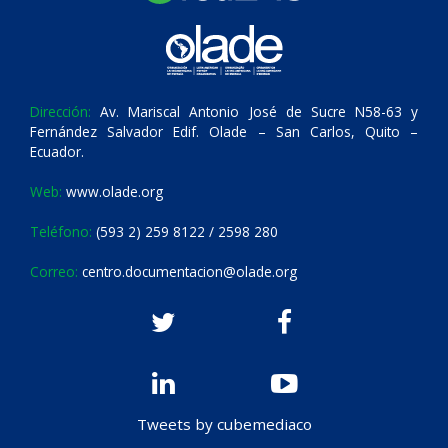
Dirección:
Av. Mariscal Antonio José de Sucre N58-63 y
Fernández Salvador Edif. Olade – San Carlos, Quito –
Ecuador.
Web:
www.olade.org
Teléfono:
(593 2) 259 8122 / 2598 280
Correo:
centro.documentacion@olade.org
Tweets by cubemediaco