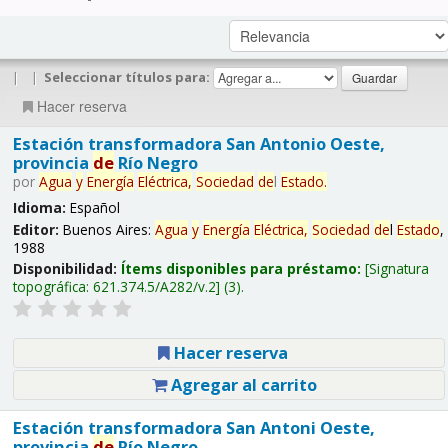
|
|
Seleccionar títulos para:
Hacer reserva
Estación transformadora San Antonio Oeste,
provincia
de
Río Negro
por
Agua
y
Energía
Eléctrica,
Sociedad
de
l
Estado
.
Idioma:
Español
Editor:
Buenos Aires:
Agua
y
Energía
Eléctrica,
Sociedad
de
l
Estado
,
1988
Disponibilidad:
Ítems disponibles para préstamo:
Signatura
topográfica:
621.374.5/A282/v.2
(3).
Hacer reserva
Agregar al carrito
Estación transformadora San Antoni Oeste,
provincia
de
Río Negro