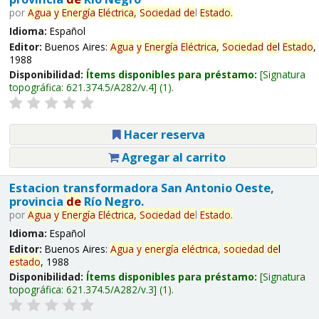
por
Agua
y
Energía
Eléctrica,
Sociedad
de
l
Estado
.
Idioma:
Español
Editor:
Buenos Aires:
Agua
y
Energía
Eléctrica,
Sociedad
de
l
Estado
,
1988
Disponibilidad:
Ítems disponibles para préstamo:
Signatura
topográfica:
621.374.5/A282/v.4
(1).
Hacer reserva
Agregar al carrito
Estacion transformadora San Antonio Oeste,
provincia
de
Río Negro.
por
Agua
y
Energía
Eléctrica,
Sociedad
de
l
Estado
.
Idioma:
Español
Editor:
Buenos Aires:
Agua
y
energía
eléctrica,
sociedad
de
l
estado
, 1988
Disponibilidad:
Ítems disponibles para préstamo:
Signatura
topográfica:
621.374.5/A282/v.3
(1).