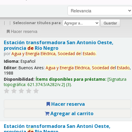
|
|
Seleccionar títulos para:
Hacer reserva
Estación transformadora San Antonio Oeste,
provincia
de
Río Negro
por
Agua
y
Energía
Eléctrica,
Sociedad
de
l
Estado
.
Idioma:
Español
Editor:
Buenos Aires:
Agua
y
Energía
Eléctrica,
Sociedad
de
l
Estado
,
1988
Disponibilidad:
Ítems disponibles para préstamo:
Signatura
topográfica:
621.374.5/A282/v.2
(3).
Hacer reserva
Agregar al carrito
Estación transformadora San Antoni Oeste,
provincia
de
Río Negro