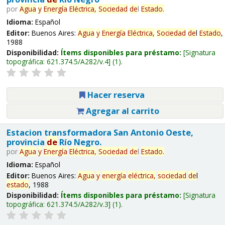
por
Agua
y
Energía
Eléctrica,
Sociedad
de
l
Estado
.
Idioma:
Español
Editor:
Buenos Aires:
Agua
y
Energía
Eléctrica,
Sociedad
de
l
Estado
,
1988
Disponibilidad:
Ítems disponibles para préstamo:
Signatura
topográfica:
621.374.5/A282/v.4
(1).
Hacer reserva
Agregar al carrito
Estacion transformadora San Antonio Oeste,
provincia
de
Río Negro.
por
Agua
y
Energía
Eléctrica,
Sociedad
de
l
Estado
.
Idioma:
Español
Editor:
Buenos Aires:
Agua
y
energía
eléctrica,
sociedad
de
l
estado
, 1988
Disponibilidad:
Ítems disponibles para préstamo:
Signatura
topográfica:
621.374.5/A282/v.3
(1).