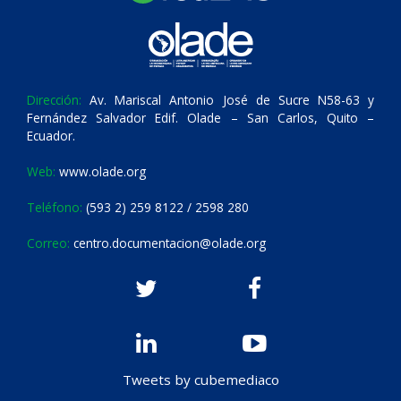
Dirección:
Av. Mariscal Antonio José de Sucre N58-63 y
Fernández Salvador Edif. Olade – San Carlos, Quito –
Ecuador.
Web:
www.olade.org
Teléfono:
(593 2) 259 8122 / 2598 280
Correo:
centro.documentacion@olade.org
Tweets by cubemediaco