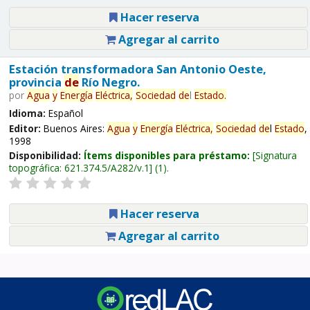
Hacer reserva
Agregar al carrito
Estación transformadora San Antonio Oeste,
provincia
de
Río Negro.
por
Agua
y
Energía
Eléctrica,
Sociedad
de
l
Estado
.
Idioma:
Español
Editor:
Buenos Aires:
Agua
y
Energía
Eléctrica,
Sociedad
de
l
Estado
,
1998
Disponibilidad:
Ítems disponibles para préstamo:
Signatura
topográfica:
621.374.5/A282/v.1
(1).
Hacer reserva
Agregar al carrito