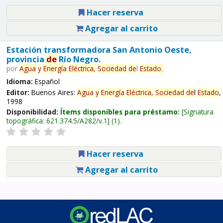
Hacer reserva
Agregar al carrito
Estación transformadora San Antonio Oeste,
provincia
de
Río Negro.
por
Agua
y
Energía
Eléctrica,
Sociedad
de
l
Estado
.
Idioma:
Español
Editor:
Buenos Aires:
Agua
y
Energía
Eléctrica,
Sociedad
de
l
Estado
,
1998
Disponibilidad:
Ítems disponibles para préstamo:
Signatura
topográfica:
621.374.5/A282/v.1
(1).
Hacer reserva
Agregar al carrito