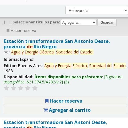
|
|
Seleccionar títulos para:
Hacer reserva
Estación transformadora San Antonio Oeste,
provincia
de
Río Negro
por
Agua
y
Energía
Eléctrica,
Sociedad
de
l
Estado
.
Idioma:
Español
Editor:
Buenos Aires:
Agua
y
Energía
Eléctrica,
Sociedad
de
l
Estado
,
1988
Disponibilidad:
Ítems disponibles para préstamo:
Signatura
topográfica:
621.374.5/A282/v.2
(3).
Hacer reserva
Agregar al carrito
Estación transformadora San Antoni Oeste,
provincia
de
Río Negro