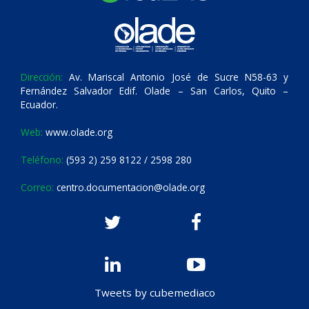
Dirección:
Av. Mariscal Antonio José de Sucre N58-63 y
Fernández Salvador Edif. Olade – San Carlos, Quito –
Ecuador.
Web:
www.olade.org
Teléfono:
(593 2) 259 8122 / 2598 280
Correo:
centro.documentacion@olade.org
Tweets by cubemediaco