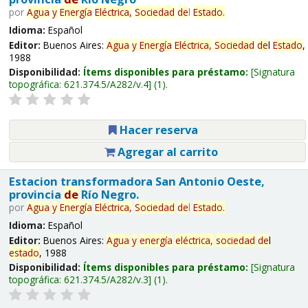
por
Agua
y
Energía
Eléctrica,
Sociedad
de
l
Estado
.
Idioma:
Español
Editor:
Buenos Aires:
Agua
y
Energía
Eléctrica,
Sociedad
de
l
Estado
,
1988
Disponibilidad:
Ítems disponibles para préstamo:
Signatura
topográfica:
621.374.5/A282/v.4
(1).
Hacer reserva
Agregar al carrito
Estacion transformadora San Antonio Oeste,
provincia
de
Río Negro.
por
Agua
y
Energía
Eléctrica,
Sociedad
de
l
Estado
.
Idioma:
Español
Editor:
Buenos Aires:
Agua
y
energía
eléctrica,
sociedad
de
l
estado
, 1988
Disponibilidad:
Ítems disponibles para préstamo:
Signatura
topográfica:
621.374.5/A282/v.3
(1).