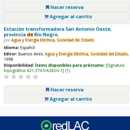
Hacer reserva
Agregar al carrito
Estación transformadora San Antonio Oeste,
provincia
de
Río Negro.
por
Agua
y
Energía
Eléctrica,
Sociedad
de
l
Estado
.
Idioma:
Español
Editor:
Buenos Aires:
Agua
y
Energía
Eléctrica,
Sociedad
de
l
Estado
,
1998
Disponibilidad:
Ítems disponibles para préstamo:
Signatura
topográfica:
621.374.5/A282/v.1
(1).
Hacer reserva
Agregar al carrito