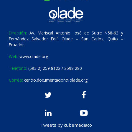
Dirección:
Av. Mariscal Antonio José de Sucre N58-63 y
Fernández Salvador Edif. Olade – San Carlos, Quito –
Ecuador.
Web:
www.olade.org
Teléfono:
(593 2) 259 8122 / 2598 280
Correo:
centro.documentacion@olade.org
Tweets by cubemediaco