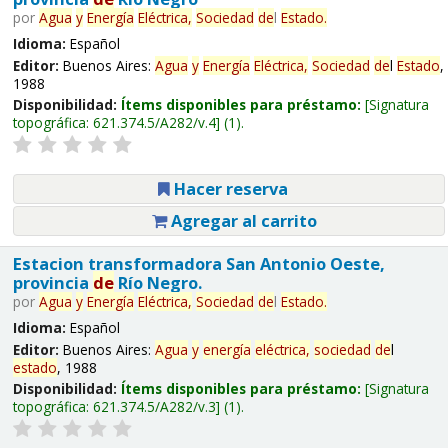
por
Agua
y
Energía
Eléctrica,
Sociedad
de
l
Estado
.
Idioma:
Español
Editor:
Buenos Aires:
Agua
y
Energía
Eléctrica,
Sociedad
de
l
Estado
,
1988
Disponibilidad:
Ítems disponibles para préstamo:
Signatura
topográfica:
621.374.5/A282/v.4
(1).
Hacer reserva
Agregar al carrito
Estacion transformadora San Antonio Oeste,
provincia
de
Río Negro.
por
Agua
y
Energía
Eléctrica,
Sociedad
de
l
Estado
.
Idioma:
Español
Editor:
Buenos Aires:
Agua
y
energía
eléctrica,
sociedad
de
l
estado
, 1988
Disponibilidad:
Ítems disponibles para préstamo:
Signatura
topográfica:
621.374.5/A282/v.3
(1).