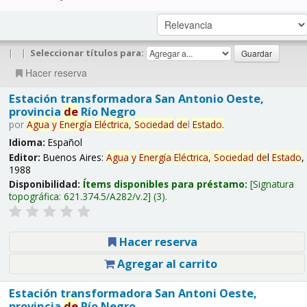
|
|
Seleccionar títulos para:
Hacer reserva
Estación transformadora San Antonio Oeste,
provincia
de
Río Negro
por
Agua
y
Energía
Eléctrica,
Sociedad
de
l
Estado
.
Idioma:
Español
Editor:
Buenos Aires:
Agua
y
Energía
Eléctrica,
Sociedad
de
l
Estado
,
1988
Disponibilidad:
Ítems disponibles para préstamo:
Signatura
topográfica:
621.374.5/A282/v.2
(3).
Hacer reserva
Agregar al carrito
Estación transformadora San Antoni Oeste,
provincia
de
Río Negro