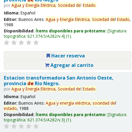
por
Agua
y
Energía
Eléctrica,
Sociedad
de
l
Estado
.
Idioma:
Español
Editor:
Buenos Aires:
Agua
y
Energía
Eléctrica,
Sociedad
de
l
Estado
,
1988
Disponibilidad:
Ítems disponibles para préstamo:
Signatura
topográfica:
621.374.5/A282/v.4
(1).
Hacer reserva
Agregar al carrito
Estacion transformadora San Antonio Oeste,
provincia
de
Río Negro.
por
Agua
y
Energía
Eléctrica,
Sociedad
de
l
Estado
.
Idioma:
Español
Editor:
Buenos Aires:
Agua
y
energía
eléctrica,
sociedad
de
l
estado
, 1988
Disponibilidad:
Ítems disponibles para préstamo:
Signatura
topográfica:
621.374.5/A282/v.3
(1).