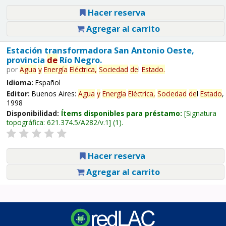
Hacer reserva
Agregar al carrito
Estación transformadora San Antonio Oeste,
provincia
de
Río Negro.
por
Agua
y
Energía
Eléctrica,
Sociedad
de
l
Estado
.
Idioma:
Español
Editor:
Buenos Aires:
Agua
y
Energía
Eléctrica,
Sociedad
de
l
Estado
,
1998
Disponibilidad:
Ítems disponibles para préstamo:
Signatura
topográfica:
621.374.5/A282/v.1
(1).
Hacer reserva
Agregar al carrito