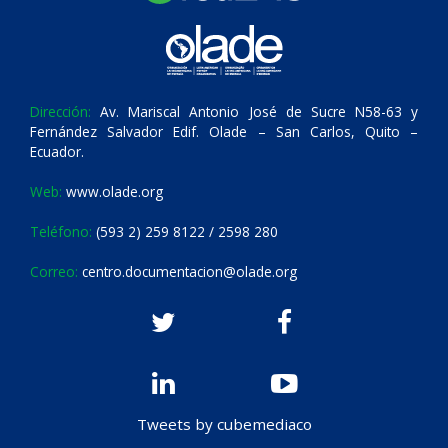
Dirección:
Av. Mariscal Antonio José de Sucre N58-63 y
Fernández Salvador Edif. Olade – San Carlos, Quito –
Ecuador.
Web:
www.olade.org
Teléfono:
(593 2) 259 8122 / 2598 280
Correo:
centro.documentacion@olade.org
Tweets by cubemediaco