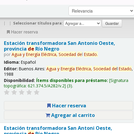
|
|
Seleccionar títulos para:
Hacer reserva
Estación transformadora San Antonio Oeste,
provincia
de
Río Negro
por
Agua
y
Energía
Eléctrica,
Sociedad
de
l
Estado
.
Idioma:
Español
Editor:
Buenos Aires:
Agua
y
Energía
Eléctrica,
Sociedad
de
l
Estado
,
1988
Disponibilidad:
Ítems disponibles para préstamo:
Signatura
topográfica:
621.374.5/A282/v.2
(3).
Hacer reserva
Agregar al carrito
Estación transformadora San Antoni Oeste,
provincia
de
Río Negro