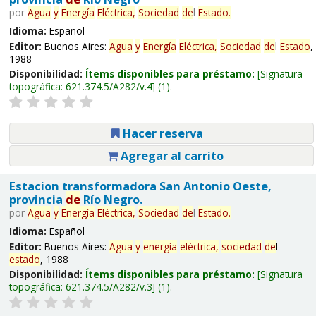
por
Agua
y
Energía
Eléctrica,
Sociedad
de
l
Estado
.
Idioma:
Español
Editor:
Buenos Aires:
Agua
y
Energía
Eléctrica,
Sociedad
de
l
Estado
,
1988
Disponibilidad:
Ítems disponibles para préstamo:
Signatura
topográfica:
621.374.5/A282/v.4
(1).
Hacer reserva
Agregar al carrito
Estacion transformadora San Antonio Oeste,
provincia
de
Río Negro.
por
Agua
y
Energía
Eléctrica,
Sociedad
de
l
Estado
.
Idioma:
Español
Editor:
Buenos Aires:
Agua
y
energía
eléctrica,
sociedad
de
l
estado
, 1988
Disponibilidad:
Ítems disponibles para préstamo:
Signatura
topográfica:
621.374.5/A282/v.3
(1).