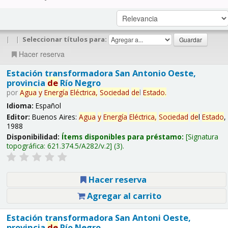
|
|
Seleccionar títulos para:
Hacer reserva
Estación transformadora San Antonio Oeste,
provincia
de
Río Negro
por
Agua
y
Energía
Eléctrica,
Sociedad
de
l
Estado
.
Idioma:
Español
Editor:
Buenos Aires:
Agua
y
Energía
Eléctrica,
Sociedad
de
l
Estado
,
1988
Disponibilidad:
Ítems disponibles para préstamo:
Signatura
topográfica:
621.374.5/A282/v.2
(3).
Hacer reserva
Agregar al carrito
Estación transformadora San Antoni Oeste,
provincia
de
Río Negro