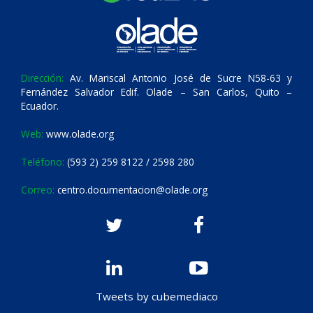
Dirección:
Av. Mariscal Antonio José de Sucre N58-63 y
Fernández Salvador Edif. Olade – San Carlos, Quito –
Ecuador.
Web:
www.olade.org
Teléfono:
(593 2) 259 8122 / 2598 280
Correo:
centro.documentacion@olade.org
Tweets by cubemediaco