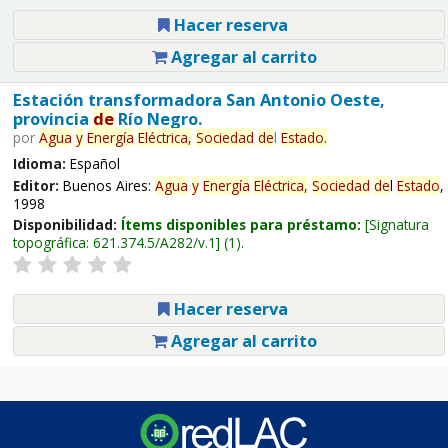
Hacer reserva
Agregar al carrito
Estación transformadora San Antonio Oeste,
provincia
de
Río Negro.
por
Agua
y
Energía
Eléctrica,
Sociedad
de
l
Estado
.
Idioma:
Español
Editor:
Buenos Aires:
Agua
y
Energía
Eléctrica,
Sociedad
de
l
Estado
,
1998
Disponibilidad:
Ítems disponibles para préstamo:
Signatura
topográfica:
621.374.5/A282/v.1
(1).
Hacer reserva
Agregar al carrito