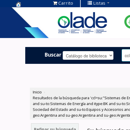
Carrito
Listas
Centro de
Documentación
OLADE -
Buscar
Inicio
›
Resultados de la búsqueda para 'ccl=su:"Sistemas de E
and su-to:Sistemas de Energía and itype:BK and su-to:Si
Sociedad del Estado and su-to:Equipos y Accesorios and
geo:Argentina and su-geo:Argentina and su-geo:Argenti
Refinar su búsqueda