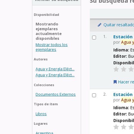
Su búsqueda re
Disponibilidad
Mostrando
Quitar resaltad
ejemplares
actualmente
1.
Estación
disponibles
por
Agua
Mostrar todos los
ejemplares
Idioma:
E
Editor:
Bu
Autores
Disponibi
Agua y Energía Eléct...
Agua y Energía Eléct...
Hacer r
Colecciones
2.
Estación
Documentos Externos
por
Agua
Tipos de ítem
Idioma:
E
Libros
Editor:
Bu
Disponibi
Lugares
Argentina