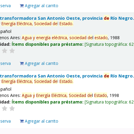
eserva
Agregar al carrito
 transformadora San Antonio Oeste, provincia
de
Río Negro
y
Energía
Eléctrica,
Sociedad
de
l
Estado
.
spañol
enos Aires:
Agua
y
energía
eléctrica,
sociedad
de
l
estado
, 1988
lidad:
Ítems disponibles para préstamo:
Signatura topográfica:
62
eserva
Agregar al carrito
 transformadora San Antonio Oeste, provincia
de
Río Negro
y
Energía
Eléctrica,
Sociedad
de
l
Estado
.
spañol
enos Aires:
Agua
y
Energía
Eléctrica,
Sociedad
de
l
Estado
, 1998
lidad:
Ítems disponibles para préstamo:
Signatura topográfica:
62
eserva
Agregar al carrito