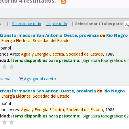
tornó 4 resultados.
|
Seleccionar todo
Limpiar todo
|
Seleccionar títulos para:
o
 transformadora San Antonio Oeste, provincia
de
Río Negro
y
Energía
Eléctrica,
Sociedad
de
l
Estado
.
spañol
enos Aires:
Agua
y
Energía
Eléctrica,
Sociedad
de
l
Estado
, 1988
lidad:
Ítems disponibles para préstamo:
Signatura topográfica:
62
eserva
Agregar al carrito
 transformadora San Antoni Oeste, provincia
de
Río Negro
y
Energía
Eléctrica,
Sociedad
de
l
Estado
.
spañol
enos Aires:
Agua
y
Energía
Eléctrica,
Sociedad
de
l
Estado
, 1988
lidad:
Ítems disponibles para préstamo:
Signatura topográfica:
62