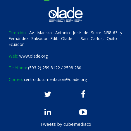
Dirección:
Av. Mariscal Antonio José de Sucre N58-63 y
Fernández Salvador Edif. Olade – San Carlos, Quito –
Ecuador.
Web:
www.olade.org
Teléfono:
(593 2) 259 8122 / 2598 280
Correo:
centro.documentacion@olade.org
Tweets by cubemediaco