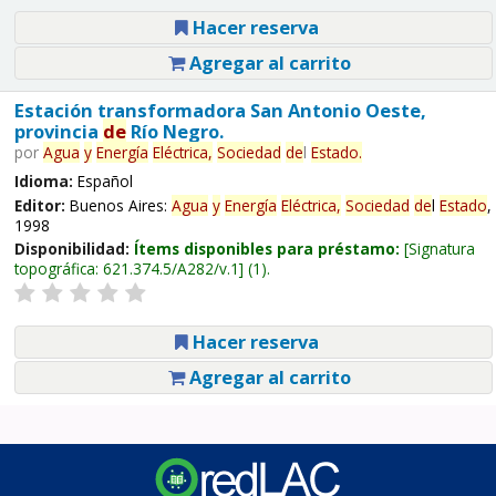
Hacer reserva
Agregar al carrito
Estación transformadora San Antonio Oeste,
provincia
de
Río Negro.
por
Agua
y
Energía
Eléctrica,
Sociedad
de
l
Estado
.
Idioma:
Español
Editor:
Buenos Aires:
Agua
y
Energía
Eléctrica,
Sociedad
de
l
Estado
,
1998
Disponibilidad:
Ítems disponibles para préstamo:
Signatura
topográfica:
621.374.5/A282/v.1
(1).
Hacer reserva
Agregar al carrito