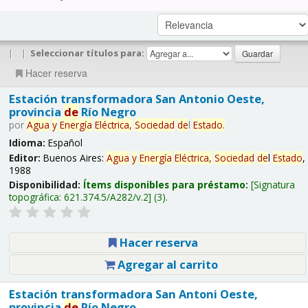
|
|
Seleccionar títulos para:
Hacer reserva
Estación transformadora San Antonio Oeste,
provincia
de
Río Negro
por
Agua
y
Energía
Eléctrica,
Sociedad
de
l
Estado
.
Idioma:
Español
Editor:
Buenos Aires:
Agua
y
Energía
Eléctrica,
Sociedad
de
l
Estado
,
1988
Disponibilidad:
Ítems disponibles para préstamo:
Signatura
topográfica:
621.374.5/A282/v.2
(3).
Hacer reserva
Agregar al carrito
Estación transformadora San Antoni Oeste,
provincia
de
Río Negro