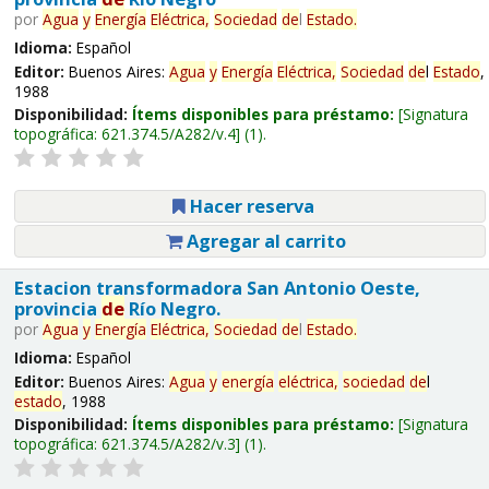
por
Agua
y
Energía
Eléctrica,
Sociedad
de
l
Estado
.
Idioma:
Español
Editor:
Buenos Aires:
Agua
y
Energía
Eléctrica,
Sociedad
de
l
Estado
,
1988
Disponibilidad:
Ítems disponibles para préstamo:
Signatura
topográfica:
621.374.5/A282/v.4
(1).
Hacer reserva
Agregar al carrito
Estacion transformadora San Antonio Oeste,
provincia
de
Río Negro.
por
Agua
y
Energía
Eléctrica,
Sociedad
de
l
Estado
.
Idioma:
Español
Editor:
Buenos Aires:
Agua
y
energía
eléctrica,
sociedad
de
l
estado
, 1988
Disponibilidad:
Ítems disponibles para préstamo:
Signatura
topográfica:
621.374.5/A282/v.3
(1).