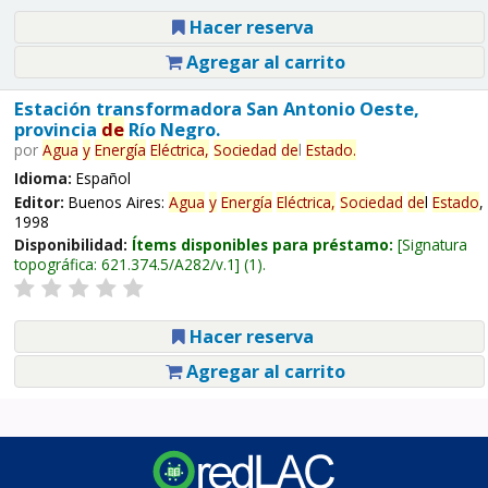
Hacer reserva
Agregar al carrito
Estación transformadora San Antonio Oeste,
provincia
de
Río Negro.
por
Agua
y
Energía
Eléctrica,
Sociedad
de
l
Estado
.
Idioma:
Español
Editor:
Buenos Aires:
Agua
y
Energía
Eléctrica,
Sociedad
de
l
Estado
,
1998
Disponibilidad:
Ítems disponibles para préstamo:
Signatura
topográfica:
621.374.5/A282/v.1
(1).
Hacer reserva
Agregar al carrito