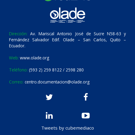
Dirección:
Av. Mariscal Antonio José de Sucre N58-63 y
Fernández Salvador Edif. Olade – San Carlos, Quito –
Ecuador.
Web:
www.olade.org
Teléfono:
(593 2) 259 8122 / 2598 280
Correo:
centro.documentacion@olade.org
Tweets by cubemediaco