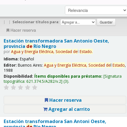
|
|
Seleccionar títulos para:
Hacer reserva
Estación transformadora San Antonio Oeste,
provincia
de
Río Negro
por
Agua
y
Energía
Eléctrica,
Sociedad
de
l
Estado
.
Idioma:
Español
Editor:
Buenos Aires:
Agua
y
Energía
Eléctrica,
Sociedad
de
l
Estado
,
1988
Disponibilidad:
Ítems disponibles para préstamo:
Signatura
topográfica:
621.374.5/A282/v.2
(3).
Hacer reserva
Agregar al carrito
Estación transformadora San Antoni Oeste,
provincia
de
Río Negro