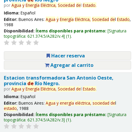
por
Agua
y
Energía
Eléctrica,
Sociedad
de
l
Estado
.
Idioma:
Español
Editor:
Buenos Aires:
Agua
y
Energía
Eléctrica,
Sociedad
de
l
Estado
,
1988
Disponibilidad:
Ítems disponibles para préstamo:
Signatura
topográfica:
621.374.5/A282/v.4
(1).
Hacer reserva
Agregar al carrito
Estacion transformadora San Antonio Oeste,
provincia
de
Río Negro.
por
Agua
y
Energía
Eléctrica,
Sociedad
de
l
Estado
.
Idioma:
Español
Editor:
Buenos Aires:
Agua
y
energía
eléctrica,
sociedad
de
l
estado
, 1988
Disponibilidad:
Ítems disponibles para préstamo:
Signatura
topográfica:
621.374.5/A282/v.3
(1).